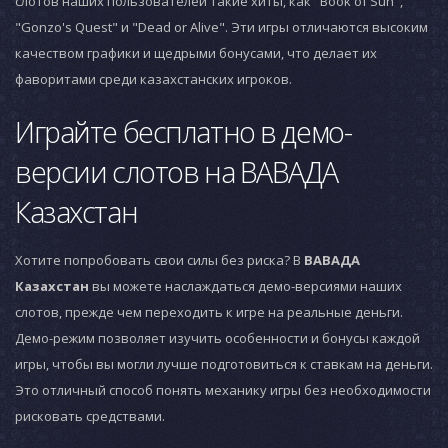
слотов наших пользователей такие хиты, как "Book of Sun",
"Gonzo's Quest" и "Dead or Alive". Эти игры отличаются высоким
качеством графики и щедрыми бонусами, что делает их
фаворитами среди казахстанских игроков.
Играйте бесплатно в демо-
версии слотов на ВАВАДА
Казахстан
Хотите попробовать свои силы без риска? В
ВАВАДА
Казахстан
вы можете наслаждаться демо-версиями наших
слотов, прежде чем переходить к игре на реальные деньги.
Демо-режим позволяет изучить особенности и бонусы каждой
игры, чтобы вы могли лучше подготовиться к ставкам на деньги.
Это отличный способ понять механику игры без необходимости
рисковать средствами.