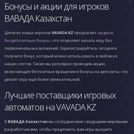
Бонусы и акции для игроков
ВАВАДА Казахстан
Для всех новых игроков
VAVADA KZ
предлагает
щедрые
бездепозитные бонусы
, что позволяет начать игру без
первоначальных вложений. Зарегистрируйтесь сегодня и
получите бонус, который можно использовать в любом из
наших слотов. Также мы регулярно проводим акции,
включающие бесплатные вращения и бонусы на депозиты, что
делает игру ещё более увлекательной.
Лучшие поставщики игровых
автоматов на VAVADA KZ
В
ВАВАДА Казахстан
мы сотрудничаем с ведущими мировыми
разработчиками, чтобы предложить вам игры высшего