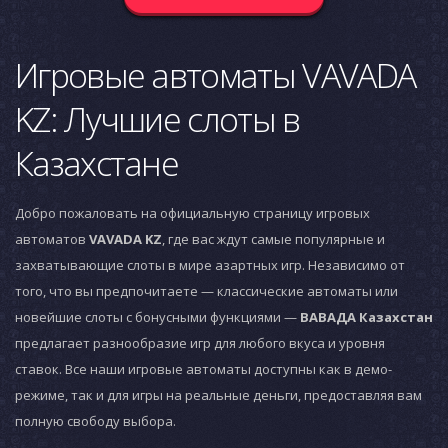
Игровые автоматы VAVADA
KZ: Лучшие слоты в
Казахстане
Добро пожаловать на официальную страницу игровых
автоматов
VAVADA KZ
, где вас ждут самые популярные и
захватывающие слоты в мире азартных игр. Независимо от
того, что вы предпочитаете — классические автоматы или
новейшие слоты с бонусными функциями —
ВАВАДА Казахстан
предлагает разнообразие игр для любого вкуса и уровня
ставок. Все наши игровые автоматы доступны как в демо-
режиме, так и для игры на реальные деньги, предоставляя вам
полную свободу выбора.