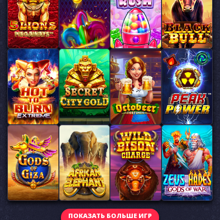
ПОКАЗАТЬ БОЛЬШЕ ИГР