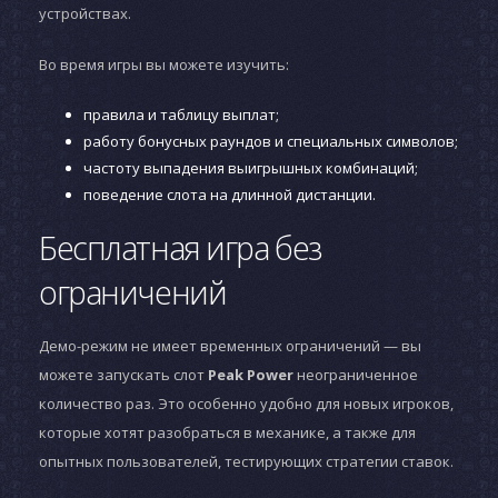
устройствах.
Во время игры вы можете изучить:
правила и таблицу выплат;
работу бонусных раундов и специальных символов;
частоту выпадения выигрышных комбинаций;
поведение слота на длинной дистанции.
Бесплатная игра без
ограничений
Демо-режим не имеет временных ограничений — вы
можете запускать слот
Peak Power
неограниченное
количество раз. Это особенно удобно для новых игроков,
которые хотят разобраться в механике, а также для
опытных пользователей, тестирующих стратегии ставок.