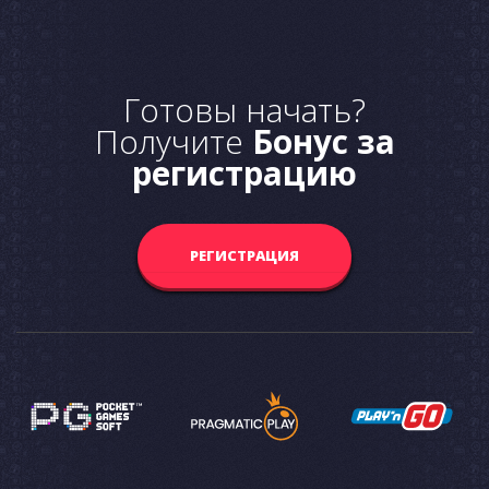
Готовы начать?
Получите
Бонус за
регистрацию
РЕГИСТРАЦИЯ