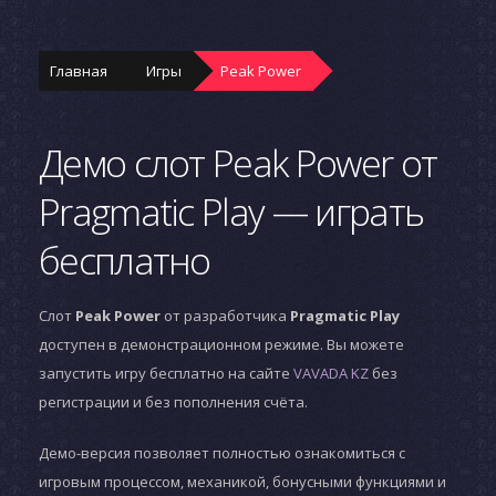
Главная
Игры
Peak Power
Демо слот Peak Power от
Pragmatic Play — играть
бесплатно
Слот
Peak Power
от разработчика
Pragmatic Play
доступен в демонстрационном режиме. Вы можете
запустить игру бесплатно на сайте
VAVADA KZ
без
регистрации и без пополнения счёта.
Демо-версия позволяет полностью ознакомиться с
игровым процессом, механикой, бонусными функциями и