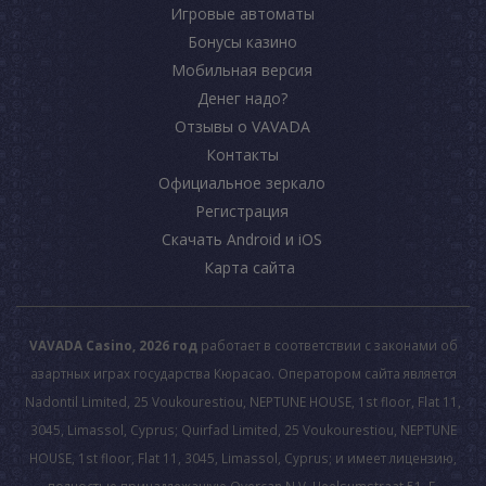
Игровые автоматы
Бонусы казино
Мобильная версия
Денег надо?
Отзывы о VAVADA
Контакты
Официальное зеркало
Регистрация
Скачать Android и iOS
Карта сайта
VAVADA Casino, 2026 год
работает в соответствии с законами об
азартных играх государства Кюрасао. Оператором сайта является
Nadontil Limited, 25 Voukourestiou, NEPTUNE HOUSE, 1st floor, Flat 11,
3045, Limassol, Cyprus; Quirfad Limited, 25 Voukourestiou, NEPTUNE
HOUSE, 1st floor, Flat 11, 3045, Limassol, Cyprus; и имеет лицензию,