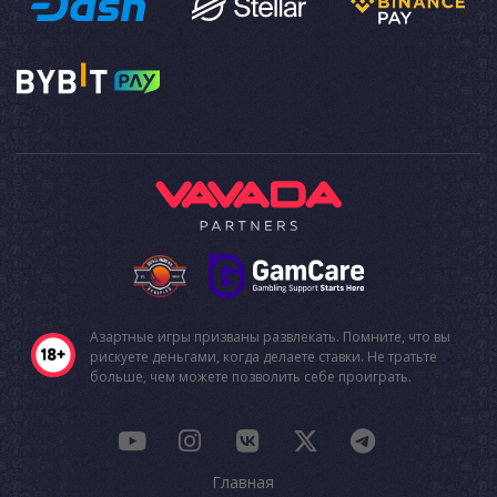
Азартные игры призваны развлекать. Помните, что вы
рискуете деньгами, когда делаете ставки. Не тратьте
больше, чем можете позволить себе проиграть.
Главная