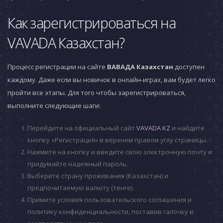
Как зарегистрироваться на
VAVADA Казахстан?
Процесс регистрации на сайте
ВАВАДА Казахстан
доступен
каждому. Даже если вы новичок в онлайн-играх, вам будет легко
пройти все этапы. Для того чтобы зарегистрироваться,
выполните следующие шаги:
Перейдите на официальный сайт
VAVADA KZ
и найдите
кнопку «Регистрация» в верхнем правом углу страницы.
Нажмите на кнопку и введите свою электронную почту и
придумайте надежный пароль.
Выберите страну проживания (Казахстан) и
предпочитаемую валюту (тенге).
Примите условия пользовательского соглашения и
политику конфиденциальности, поставив галочку в