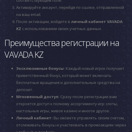
соответствующем поле.
Активируйте аккаунт, перейдя по ссылке, отправленной
на ваш email.
После активации, войдите в
личный кабинет VAVADA
KZ
с использованием своих учетных данных.
Преимущества регистрации на
VAVADA KZ
Эксклюзивные бонусы:
Каждый новый игрок получает
приветственный бонус, который может включать
бесплатные вращения и дополнительные средства на
депозит.
Мгновенный доступ:
Сразу после регистрации вам
откроется доступ к полному ассортименту игр: слоты,
настольные игры, живое казино и многое другое.
Личный кабинет:
Вы сможете управлять своим счетом,
отслеживать бонусы и участвовать в промоакциях через