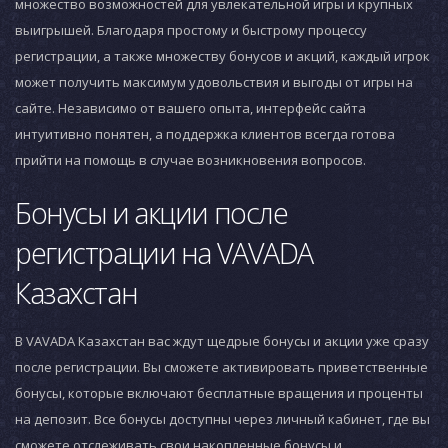
множество возможностей для увлекательной игры и крупных
выигрышей. Благодаря простому и быстрому процессу
регистрации, а также множеству бонусов и акций, каждый игрок
может получить максимум удовольствия и выгоды от игры на
сайте. Независимо от вашего опыта, интерфейс сайта
интуитивно понятен, а поддержка клиентов всегда готова
прийти на помощь в случае возникновения вопросов.
Бонусы и акции после
регистрации на VAVADA
Казахстан
В VAVADA Казахстан вас ждут щедрые бонусы и акции уже сразу
после регистрации. Вы сможете активировать приветственные
бонусы, которые включают бесплатные вращения и проценты
на депозит. Все бонусы доступны через личный кабинет, где вы
сможете отслеживать свои накопленные бонусы и