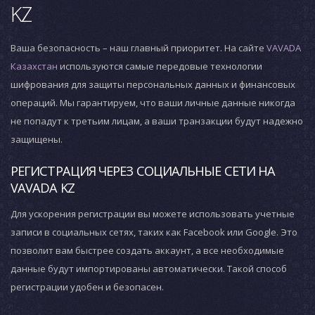
KZ
Ваша безопасность – наш главный приоритет. На сайте
VAVADA
Казахстан
используются самые передовые технологии
шифрования для защиты персональных данных и финансовых
операций. Мы гарантируем, что ваши личные данные никогда
не попадут к третьим лицам, а ваши транзакции будут надежно
защищены.
РЕГИСТРАЦИЯ ЧЕРЕЗ СОЦИАЛЬНЫЕ СЕТИ НА
VAVADA KZ
Для ускорения регистрации вы можете использовать учетные
записи в социальных сетях, таких как Facebook или Google. Это
позволит вам быстрее создать аккаунт, а все необходимые
данные будут импортированы автоматически. Такой способ
регистрации удобен и безопасен.