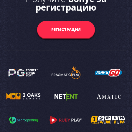
регистрацию
РЕГИСТРАЦИЯ