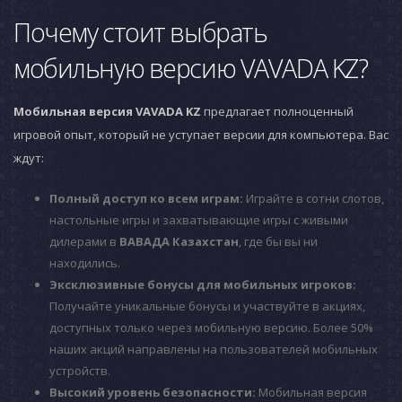
Почему стоит выбрать
мобильную версию VAVADA KZ?
Мобильная версия VAVADA KZ
предлагает полноценный
игровой опыт, который не уступает версии для компьютера. Вас
ждут:
Полный доступ ко всем играм:
Играйте в сотни слотов,
настольные игры и захватывающие игры с живыми
дилерами в
ВАВАДА Казахстан
, где бы вы ни
находились.
Эксклюзивные бонусы для мобильных игроков:
Получайте уникальные бонусы и участвуйте в акциях,
доступных только через мобильную версию. Более 50%
наших акций направлены на пользователей мобильных
устройств.
Высокий уровень безопасности:
Мобильная версия