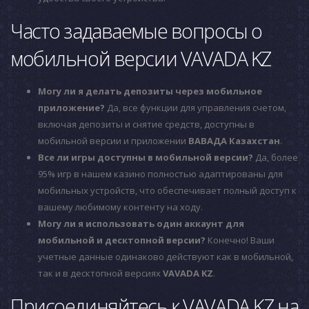
Часто задаваемые вопросы о
мобильной версии VAVADA KZ
Могу ли я делать депозиты через мобильное
приложение?
Да, все функции для управления счетом,
включая депозиты и снятие средств, доступны в
мобильной версии и приложении
ВАВАДА Казахстан
.
Все ли игры доступны в мобильной версии?
Да, более
95% игр в нашем казино полностью адаптированы для
мобильных устройств, что обеспечивает полный доступ к
вашему любимому контенту на ходу.
Могу ли я использовать один аккаунт для
мобильной и десктопной версии?
Конечно! Ваши
учетные данные одинаково действуют как в мобильной,
так и в десктопной версиях
VAVADA KZ
.
Присоединяйтесь к VAVADA KZ на