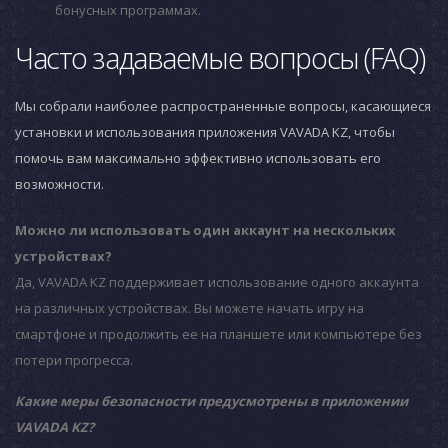
бонусных программах.
Часто задаваемые вопросы (FAQ)
Мы собрали наиболее распространенные вопросы, касающиеся
установки и использования приложения VAVADA KZ, чтобы
помочь вам максимально эффективно использовать его
возможности.
Можно ли использовать один аккаунт на нескольких
устройствах?
Да, VAVADA KZ поддерживает использование одного аккаунта
на различных устройствах. Вы можете начать игру на
смартфоне и продолжить ее на планшете или компьютере без
потери прогресса.
Какие меры безопасности предусмотрены в приложении
VAVADA KZ?