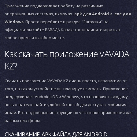
Приложение поддерживает работу на различных
операционных системах, включая
.apk для Android
и
.exe для
Windows
. Просто перейдите в раздел "Загрузки" на
официальном сайте ВАВАДА Казахстан и начните играть в
любое время и в любом месте.
Как скачать приложение VAVADA
KZ?
Скачать приложение VAVADA KZ очень просто, независимо от
того, на каком устройстве вы планируете играть. Приложение
поддерживает Android, iOS и Windows, что позволяет каждому
пользователю найти удобный способ для доступа к любимым
играм. Вот подробные инструкции по установке приложения для
разных платформ.
СКАЧИВАНИЕ .APK ФАЙЛА ДЛЯ ANDROID