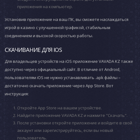
приложения на компьютер.
Установив приложение на ваш ПК, вы сможете наслаждаться
игрой в казино с улучшенной графикой, стабильным
соединением и высокой скоростью работы.
СКАЧИВАНИЕ ДЛЯ IOS
Для владельцев устройств на iOS приложение VAVADA KZ также
доступно через официальный сайт. В отличие от Android,
пользователям iOS не нужно устанавливать .apk файлы –
достаточно скачать приложение через App Store. Вот
инструкция:
Откройте App Store на вашем устройстве.
Найдите приложение VAVADA KZ и нажмите "Скачать".
После установки откройте приложение и войдите в свой
аккаунт или зарегистрируйтесь, если вы новый
пользователь.