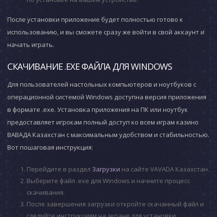
После установки приложение будет полностью готово к
использованию, и вы сможете сразу же войти в свой аккаунт и
начать играть.
СКАЧИВАНИЕ .EXE ФАЙЛА ДЛЯ WINDOWS
Для пользователей настольных компьютеров и ноутбуков с
операционной системой Windows доступна версия приложения
в формате .exe. Установка приложения на ПК или ноутбук
предоставляет игрокам полный доступ ко всем играм казино
ВАВАДА Казахстан с максимальным удобством и стабильностью.
Вот пошаговая инструкция:
Перейдите в раздел
Загрузки
на сайте VAVADA Казахстан.
Выберите файл .exe для Windows и начните процесс
скачивания.
После завершения загрузки откройте скачанный файл и
следуйте инструкциям на экране для установки