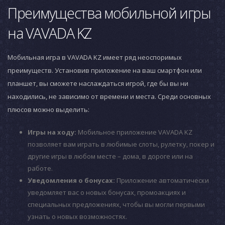
Преимущества мобильной игры
на VAVADA KZ
Мобильная игра в VAVADA KZ имеет ряд неоспоримых
преимуществ. Установив приложение на ваш смартфон или
планшет, вы сможете наслаждаться игрой, где бы вы ни
находились, не зависимо от времени и места. Среди основных
плюсов можно выделить:
Игры на ходу:
Мобильное приложение VAVADA KZ
позволяет вам играть в любимые слоты, рулетку, покер и
другие игры в любом месте – дома, в дороге или на
работе.
Уведомления о бонусах:
Приложение автоматически
уведомляет вас о новых бонусах, промоакциях и
специальных предложениях, чтобы вы могли первыми
узнать о новых возможностях.