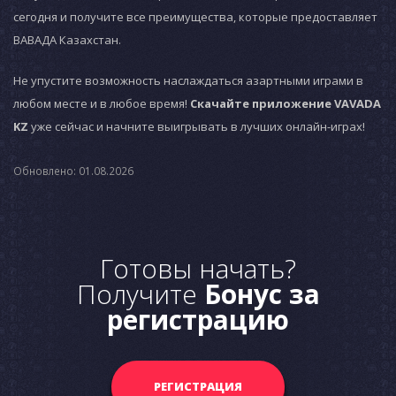
сегодня и получите все преимущества, которые предоставляет
ВАВАДА Казахстан.
Не упустите возможность наслаждаться азартными играми в
любом месте и в любое время!
Скачайте приложение VAVADA
KZ
уже сейчас и начните выигрывать в лучших онлайн-играх!
Обновлено:
01.08.2026
Готовы начать?
Получите
Бонус за
регистрацию
РЕГИСТРАЦИЯ