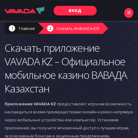
ВХОД
Главная
Скачать Android и iOS
Скачать приложение
VAVADA KZ – Официальное
мобильное казино ВАВАДА
Казахстан
Приложение VAVADA KZ
предоставляет игрокам возможность
наслаждаться всеми преимуществами онлайн-казино напрямую
через мобильные устройства или компьютер. Установив
приложение, вы получите мгновенный доступ к лучшим играм,
эксклюзивным бонусам и акционным предложениям.