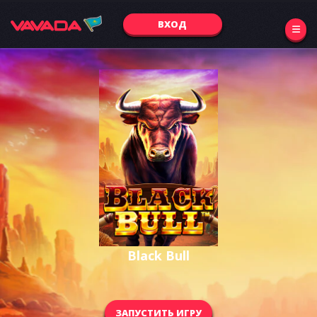
ВХОД
Black Bull
ЗАПУСТИТЬ ИГРУ