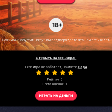
Нажимая "Запустить игру", вы подтверждаете что Вам есть 18 лет.
Открыть на весь экран
Если игра не работает, нажмите
сюда
Рейтинг
5
Всего оценок:
1
ИГРАТЬ НА ДЕНЬГИ