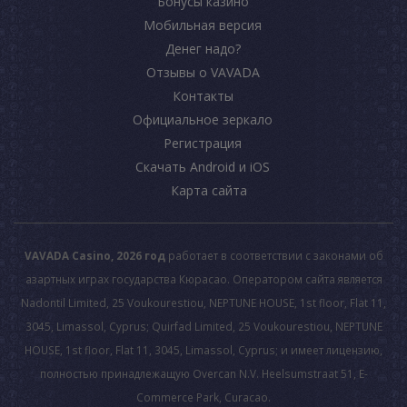
Бонусы казино
Мобильная версия
Денег надо?
Отзывы о VAVADA
Контакты
Официальное зеркало
Регистрация
Скачать Android и iOS
Карта сайта
VAVADA Casino, 2026 год
работает в соответствии с законами об
азартных играх государства Кюрасао. Оператором сайта является
Nadontil Limited, 25 Voukourestiou, NEPTUNE HOUSE, 1st floor, Flat 11,
3045, Limassol, Cyprus; Quirfad Limited, 25 Voukourestiou, NEPTUNE
HOUSE, 1st floor, Flat 11, 3045, Limassol, Cyprus; и имеет лицензию,
полностью принадлежащую Overcan N.V. Heelsumstraat 51, E-
Commerce Park, Curacao.