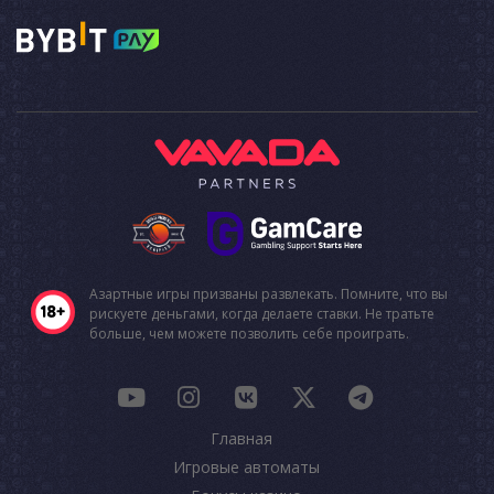
Азартные игры призваны развлекать. Помните, что вы
рискуете деньгами, когда делаете ставки. Не тратьте
больше, чем можете позволить себе проиграть.
Главная
Игровые автоматы