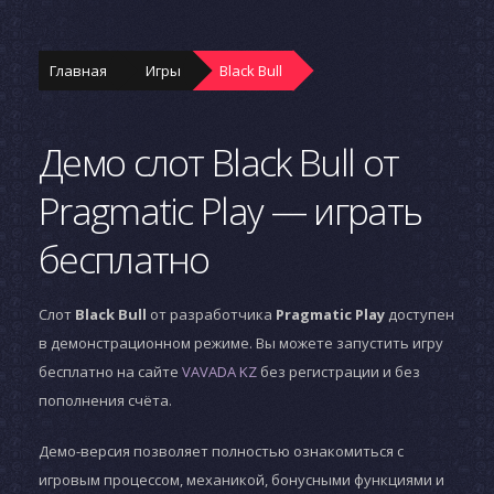
Главная
Игры
Black Bull
Демо слот Black Bull от
Pragmatic Play — играть
бесплатно
Слот
Black Bull
от разработчика
Pragmatic Play
доступен
в демонстрационном режиме. Вы можете запустить игру
бесплатно на сайте
VAVADA KZ
без регистрации и без
пополнения счёта.
Демо-версия позволяет полностью ознакомиться с
игровым процессом, механикой, бонусными функциями и