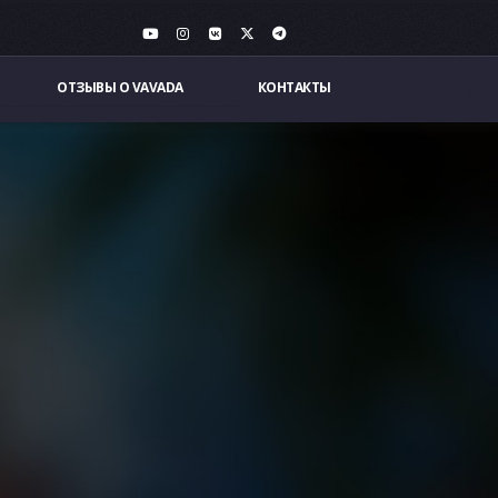
ОТЗЫВЫ О VAVADA
КОНТАКТЫ