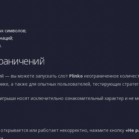
ых символов;
наций;
.
граничений
ий — вы можете запускать слот
Plinko
неограниченное количест
нике, а также для опытных пользователей, тестирующих стратег
ыигрыши носят исключительно ознакомительный характер и не м
 открывается или работает некорректно, нажмите кнопку
«Не р
и.