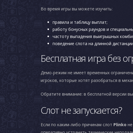
Во время игры вы можете изучить:
правила и таблицу выплат;
работу бонусных раундов и специальн
частоту выпадения выигрышных комби
поведение слота на длинной дистанции
Бесплатная игра без о
Демо-режим не имеет временных ограничен
игроков, которые хотят разобраться в меха
Обратите внимание: в бесплатной версии в
Слот не запускается?
Если по каким-либо причинам слот
Plinko
не
оперативно устранить технические неполадк