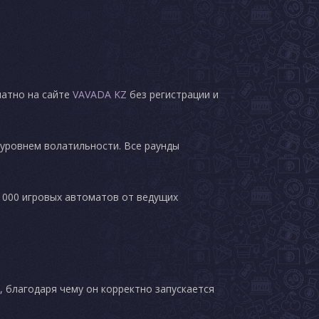
латно на сайте
VAVADA KZ
без регистрации и
уровнем волатильности. Все раунды
 000 игровых автоматов от ведущих
 благодаря чему он корректно запускается