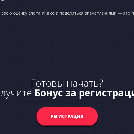
 свою оценку слота
Plinko
и поделиться впечатлениями — это 
Готовы начать?
лучите
Бонус за регистра
РЕГИСТРАЦИЯ