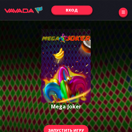
ВХОД
Mega Joker
ЗАПУСТИТЬ ИГРУ