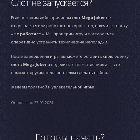
Слот не запускается?
Если по каким-либо причинам слот
Mega Joker
не
открывается или работает некорректно, нажмите кнопку
«Не работает»
. Мы проверим игру и постараемся
оперативно устранить технические неполадки.
После завершения игры вы можете оставить свою оценку
слота
Mega Joker
и поделиться впечатлениями — это
поможет другим пользователям сделать выбор.
Желаем приятной и увлекательной игры!
Обновлено:
27.09.2024
Готовы начать?