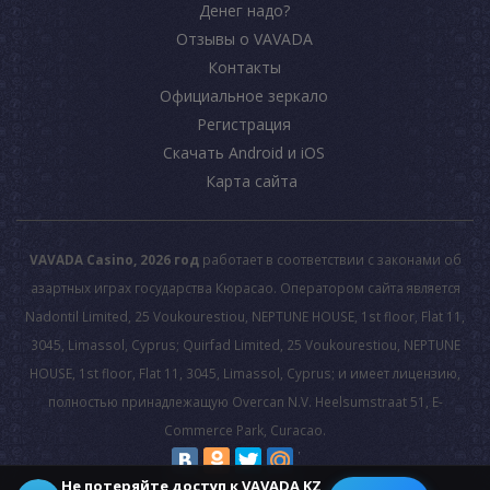
Денег надо?
Отзывы о VAVADA
Контакты
Официальное зеркало
Регистрация
Скачать Android и iOS
Карта сайта
VAVADA Casino, 2026 год
работает в соответствии с законами об
азартных играх государства Кюрасао. Оператором сайта является
Nadontil Limited, 25 Voukourestiou, NEPTUNE HOUSE, 1st floor, Flat 11,
3045, Limassol, Cyprus; Quirfad Limited, 25 Voukourestiou, NEPTUNE
HOUSE, 1st floor, Flat 11, 3045, Limassol, Cyprus; и имеет лицензию,
полностью принадлежащую Overcan N.V. Heelsumstraat 51, E-
Commerce Park, Curacao.
Не потеряйте доступ к VAVADA KZ
© 2026 All rights reserved.