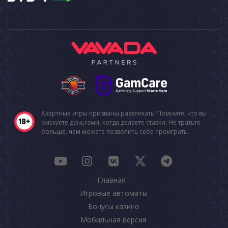
Азартные игры призваны развлекать. Помните, что вы
рискуете деньгами, когда делаете ставки. Не тратьте
больше, чем можете позволить себе проиграть.
Главная
Игровые автоматы
Бонусы казино
Мобильная версия