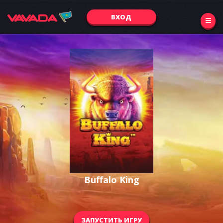
ВХОД
Buffalo King
ЗАПУСТИТЬ ИГРУ