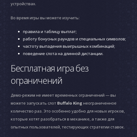
устройствах.
Во время игры вы можете изучить:
правила и таблицу выплат;
работу бонусных раундов и специальных символов;
частоту выпадения выигрышных комбинаций;
поведение слота на длинной дистанции.
Бесплатная игра без
ограничений
Демо-режим не имеет временных ограничений — вы
можете запускать слот
Buffalo King
неограниченное
количество раз. Это особенно удобно для новых игроков,
которые хотят разобраться в механике, а также для
опытных пользователей, тестирующих стратегии ставок.