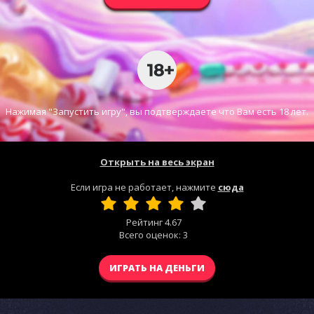
Нажимая "Запустить игру", вы подтверждаете что Вам есть 18 лет.
Открыть на весь экран
Если игра не работает, нажмите
сюда
Рейтинг
4.67
Всего оценок:
3
ИГРАТЬ НА ДЕНЬГИ