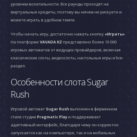
уровнем волатильности. Все раунды проходят на
виртуальные кредиты, поэтому вы ничем не рискуете и
можете играть в удобном темпе.
Чтобы начать игру, достаточно нажать кнопку
«Играть»
.
На платформе
VAVADA KZ
представлено более 10 000
игровых автоматов от ведущих провайдеров, включая
классические слоты, видеослоты, настольные игры и live-
раздел.
Особенности слота Sugar
Rush
Игровой автомат
Sugar Rush
выполнен в фирменном
стиле студии
Pragmatic Play
и поддерживает
адаптивный интерфейс, благодаря чему он корректно
запускается как на компьютере, так и на мобильных