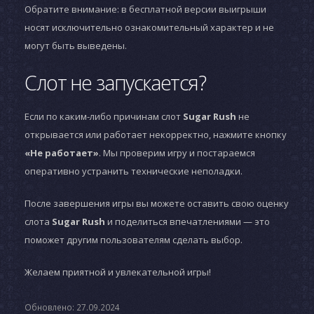
Обратите внимание: в бесплатной версии выигрыши
носят исключительно ознакомительный характер и не
могут быть выведены.
Слот не запускается?
Если по каким-либо причинам слот
Sugar Rush
не
открывается или работает некорректно, нажмите кнопку
«Не работает»
. Мы проверим игру и постараемся
оперативно устранить технические неполадки.
После завершения игры вы можете оставить свою оценку
слота
Sugar Rush
и поделиться впечатлениями — это
поможет другим пользователям сделать выбор.
Желаем приятной и увлекательной игры!
Обновлено:
27.09.2024