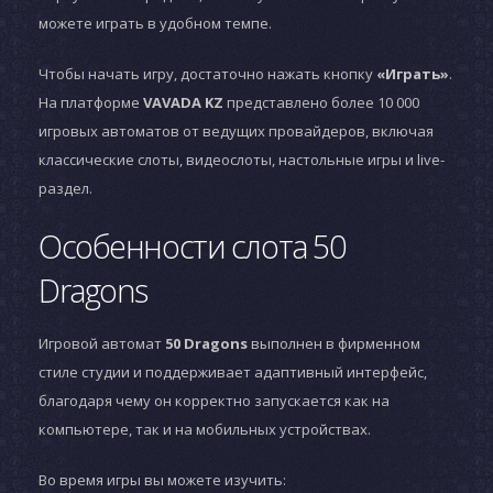
можете играть в удобном темпе.
Чтобы начать игру, достаточно нажать кнопку
«Играть»
.
На платформе
VAVADA KZ
представлено более 10 000
игровых автоматов от ведущих провайдеров, включая
классические слоты, видеослоты, настольные игры и live-
раздел.
Особенности слота 50
Dragons
Игровой автомат
50 Dragons
выполнен в фирменном
стиле студии
и поддерживает адаптивный интерфейс,
благодаря чему он корректно запускается как на
компьютере, так и на мобильных устройствах.
Во время игры вы можете изучить: