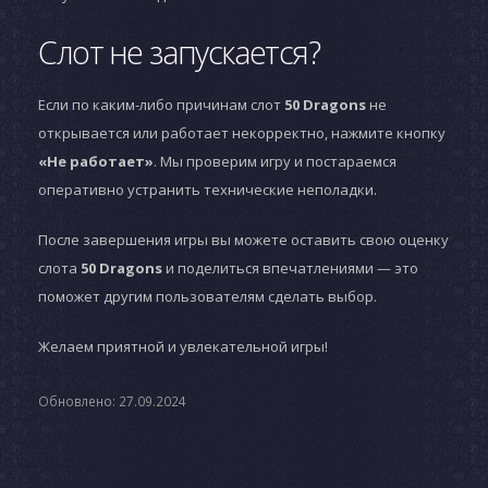
Слот не запускается?
Если по каким-либо причинам слот
50 Dragons
не
открывается или работает некорректно, нажмите кнопку
«Не работает»
. Мы проверим игру и постараемся
оперативно устранить технические неполадки.
После завершения игры вы можете оставить свою оценку
слота
50 Dragons
и поделиться впечатлениями — это
поможет другим пользователям сделать выбор.
Желаем приятной и увлекательной игры!
Обновлено:
27.09.2024