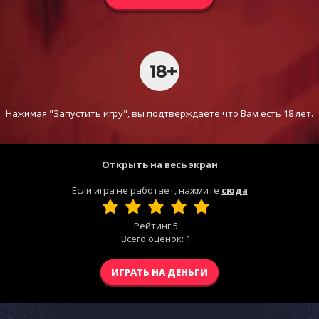
Нажимая "Запустить игру", вы подтверждаете что Вам есть 18 лет.
Открыть на весь экран
Если игра не работает, нажмите
сюда
Рейтинг
5
Всего оценок:
1
ИГРАТЬ НА ДЕНЬГИ