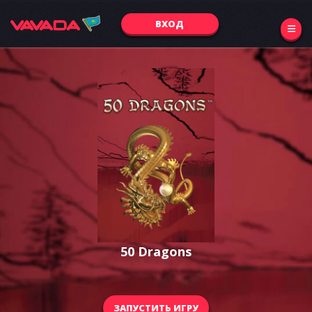
ВХОД
50 Dragons
ЗАПУСТИТЬ ИГРУ