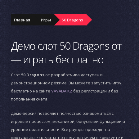
Главная
Игры
50 Dragons
Демо слот 50 Dragons от
— играть бесплатно
Слот
50 Dragons
от разработчика
доступен в
демонстрационном режиме. Вы можете запустить игру
бесплатно на сайте
VAVADA KZ
без регистрации и без
пополнения счёта.
Демо-версия позволяет полностью ознакомиться с
игровым процессом, механикой, бонусными функциями и
уровнем волатильности. Все раунды проходят на
виртуальные кредиты, поэтому вы ничем не рискуете и