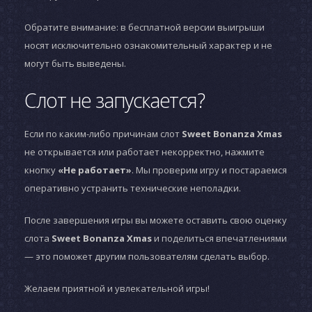
Обратите внимание: в бесплатной версии выигрыши
носят исключительно ознакомительный характер и не
могут быть выведены.
Слот не запускается?
Если по каким-либо причинам слот
Sweet Bonanza Xmas
не открывается или работает некорректно, нажмите
кнопку
«Не работает»
. Мы проверим игру и постараемся
оперативно устранить технические неполадки.
После завершения игры вы можете оставить свою оценку
слота
Sweet Bonanza Xmas
и поделиться впечатлениями
— это поможет другим пользователям сделать выбор.
Желаем приятной и увлекательной игры!