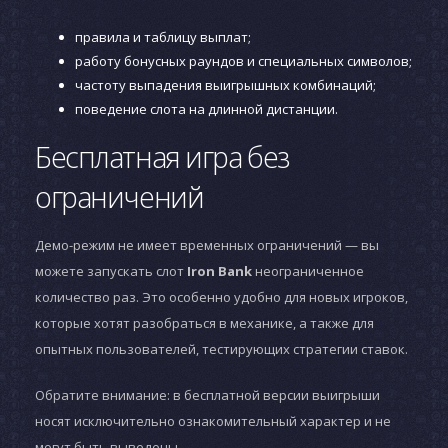
правила и таблицу выплат;
работу бонусных раундов и специальных символов;
частоту выпадения выигрышных комбинаций;
поведение слота на длинной дистанции.
Бесплатная игра без
ограничений
Демо-режим не имеет временных ограничений — вы
можете запускать слот
Iron Bank
неограниченное
количество раз. Это особенно удобно для новых игроков,
которые хотят разобраться в механике, а также для
опытных пользователей, тестирующих стратегии ставок.
Обратите внимание: в бесплатной версии выигрыши
носят исключительно ознакомительный характер и не
могут быть выведены.