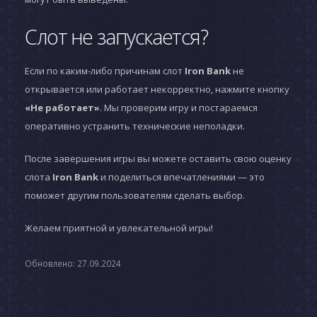
Слот не запускается?
Если по каким-либо причинам слот
Iron Bank
не
открывается или работает некорректно, нажмите кнопку
«Не работает»
. Мы проверим игру и постараемся
оперативно устранить технические неполадки.
После завершения игры вы можете оставить свою оценку
слота
Iron Bank
и поделиться впечатлениями — это
поможет другим пользователям сделать выбор.
Желаем приятной и увлекательной игры!
Обновлено:
27.09.2024