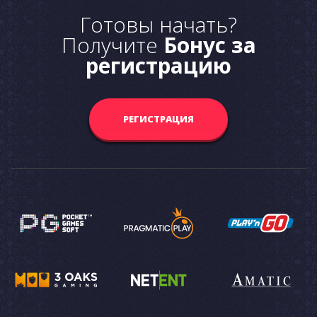
Готовы начать?
Получите
Бонус за
регистрацию
РЕГИСТРАЦИЯ