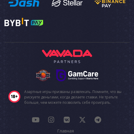
Азартные игры призваны развлекать. Помните, что вы
рискуете деньгами, когда делаете ставки. Не тратьте
больше, чем можете позволить себе проиграть.
Главная