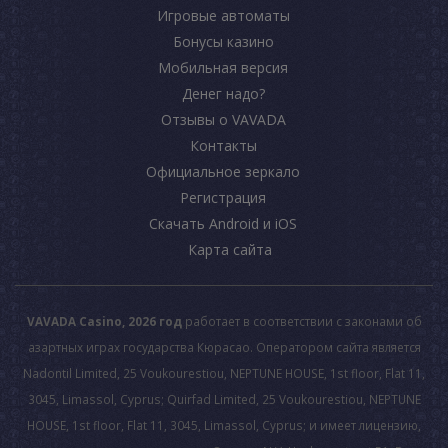
Игровые автоматы
Бонусы казино
Мобильная версия
Денег надо?
Отзывы о VAVADA
Контакты
Официальное зеркало
Регистрация
Скачать Android и iOS
Карта сайта
VAVADA Casino, 2026 год
работает в соответствии с законами об
азартных играх государства Кюрасао. Оператором сайта является
Nadontil Limited, 25 Voukourestiou, NEPTUNE HOUSE, 1st floor, Flat 11,
3045, Limassol, Cyprus; Quirfad Limited, 25 Voukourestiou, NEPTUNE
HOUSE, 1st floor, Flat 11, 3045, Limassol, Cyprus; и имеет лицензию,