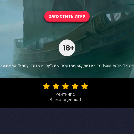
ЗАПУСТИТЬ ИГРУ
ажимая "Запустить игру", вы подтверждаете что Вам есть 18 ле
Рейтинг
5
Всего оценок:
1