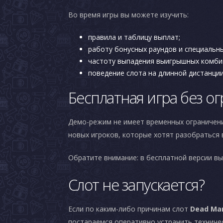
Во время игры вы можете изучить:
правила и таблицу выплат;
работу бонусных раундов и специальн
частоту выпадения выигрышных комби
поведение слота на длинной дистанции
Бесплатная игра без о
Демо-режим не имеет временных ограничен
новых игроков, которые хотят разобраться 
Обратите внимание: в бесплатной версии в
Слот не запускается?
Если по каким-либо причинам слот
Dead Man
постараемся оперативно устранить техничес