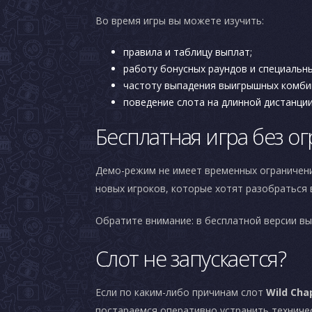
Во время игры вы можете изучить:
правила и таблицу выплат;
работу бонусных раундов и специальн
частоту выпадения выигрышных комби
поведение слота на длинной дистанции
Бесплатная игра без о
Демо-режим не имеет временных ограничен
новых игроков, которые хотят разобраться 
Обратите внимание: в бесплатной версии в
Слот не запускается?
Если по каким-либо причинам слот
Wild Cha
постараемся оперативно устранить техничес