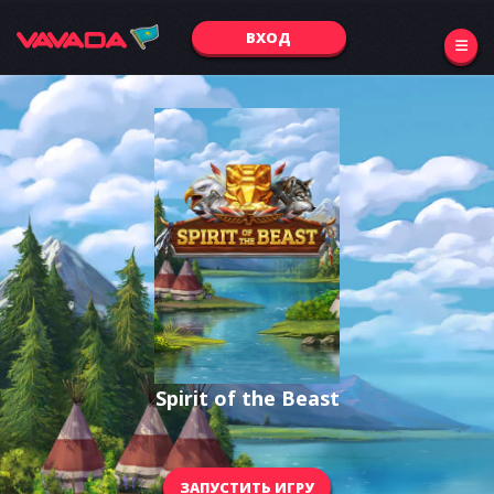
ВХОД
Spirit of the Beast
ЗАПУСТИТЬ ИГРУ