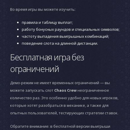
Во время игры вы можете изучить:
правила и таблицу выплат;
работу бонусных раундов и специальных символов;
частоту выпадения выигрышных комбинаций;
поведение слота на длинной дистанции.
Бесплатная игра без
ограничений
Демо-режим не имеет временных ограничений — вы
можете запускать слот
Chaos Crew
неограниченное
количество раз. Это особенно удобно для новых игроков,
которые хотят разобраться в механике, а также для
опытных пользователей, тестирующих стратегии ставок.
Обратите внимание: в бесплатной версии выигрыши