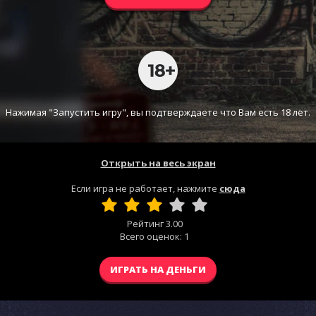
Нажимая "Запустить игру", вы подтверждаете что Вам есть 18 лет.
Открыть на весь экран
Если игра не работает, нажмите
сюда
Рейтинг
3.00
Всего оценок:
1
ИГРАТЬ НА ДЕНЬГИ