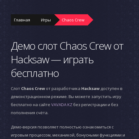
Главная
Игры
Chaos Crew
Демо слот Chaos Crew от
Hacksaw — играть
бесплатно
Слот
Chaos Crew
от разработчика
Hacksaw
доступен в
демонстрационном режиме. Вы можете запустить игру
бесплатно на сайте
VAVADA KZ
без регистрации и без
пополнения счёта.
Демо-версия позволяет полностью ознакомиться с
игровым процессом, механикой, бонусными функциями и