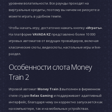
уровнем волатильности. Все раунды проходят на
виртуальные кредиты, поэтому вы ничем не рискуете и
можете играть в удобном темпе.
Чтобы начать игру, достаточно нажать кнопку
«Играть»
.
На платформе
VAVADA KZ
представлено более 10 000
игровых автоматов от ведущих провайдеров, включая
классические слоты, видеослоты, настольные игры и live-
раздел.
Особенности слота Money
Train 2
Игровой автомат
Money Train 2
выполнен в фирменном
стиле студии
Relax Gaming
и поддерживает адаптивный
интерфейс, благодаря чему он корректно запускается как
на компьютере, так и на мобильных устройствах.