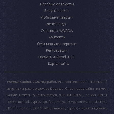
Игровые автоматы
Бонусы казино
Мобильная версия
Денег надо?
Отзывы о VAVADA
Контакты
Официальное зеркало
Регистрация
Скачать Android и iOS
Карта сайта
VAVADA Casino, 2026 год
работает в соответствии с законами об
азартных играх государства Кюрасао. Оператором сайта является
Nadontil Limited, 25 Voukourestiou, NEPTUNE HOUSE, 1st floor, Flat 11,
3045, Limassol, Cyprus; Quirfad Limited, 25 Voukourestiou, NEPTUNE
HOUSE, 1st floor, Flat 11, 3045, Limassol, Cyprus; и имеет лицензию,