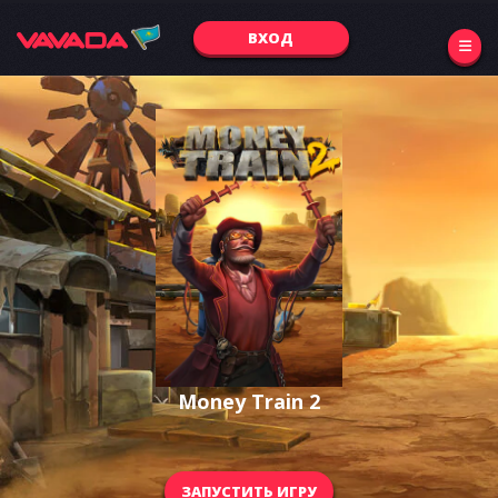
ВХОД
Money Train 2
ЗАПУСТИТЬ ИГРУ