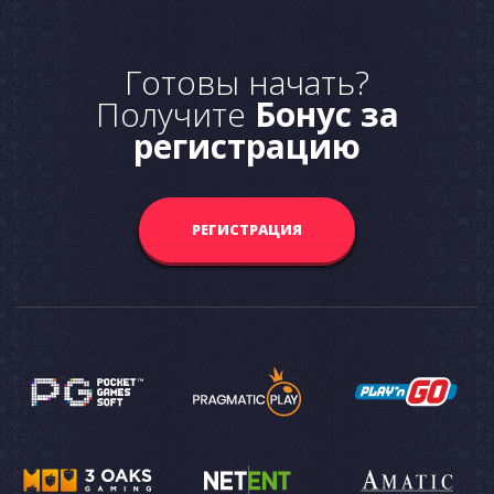
Готовы начать?
Получите
Бонус за
регистрацию
РЕГИСТРАЦИЯ