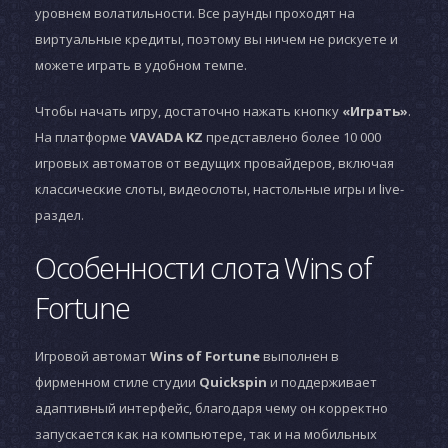
уровнем волатильности. Все раунды проходят на
виртуальные кредиты, поэтому вы ничем не рискуете и
можете играть в удобном темпе.
Чтобы начать игру, достаточно нажать кнопку
«Играть»
.
На платформе
VAVADA KZ
представлено более 10 000
игровых автоматов от ведущих провайдеров, включая
классические слоты, видеослоты, настольные игры и live-
раздел.
Особенности слота Wins of
Fortune
Игровой автомат
Wins of Fortune
выполнен в
фирменном стиле студии
Quickspin
и поддерживает
адаптивный интерфейс, благодаря чему он корректно
запускается как на компьютере, так и на мобильных