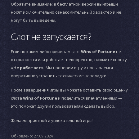
Обратите внимание: в бесплатной версии выигрыши
носят исключительно ознакомительный характер и не
могут быть выведены.
Слот не запускается?
Если по каким-либо причинам слот
Wins of Fortune
не
открывается или работает некорректно, нажмите кнопку
«Не работает»
. Мы проверим игру и постараемся
оперативно устранить технические неполадки.
После завершения игры вы можете оставить свою оценку
слота
Wins of Fortune
и поделиться впечатлениями —
это поможет другим пользователям сделать выбор.
Желаем приятной и увлекательной игры!
Обновлено:
27.09.2024