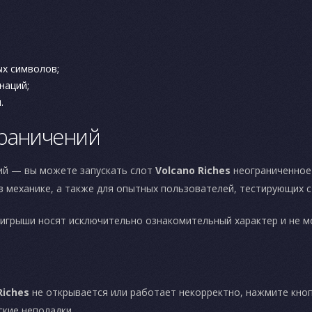
ых символов;
наций;
.
граничений
ий — вы можете запускать слот
Volcano Riches
неограниченное 
в механике, а также для опытных пользователей, тестирующих с
ыигрыши носят исключительно ознакомительный характер и не м
Riches
не открывается или работает некорректно, нажмите кно
кие неполадки.