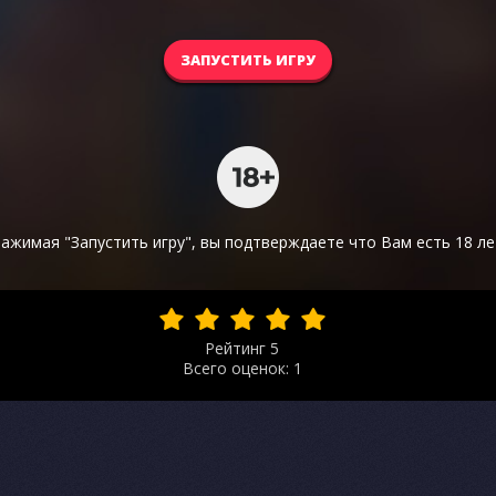
ЗАПУСТИТЬ ИГРУ
ажимая "Запустить игру", вы подтверждаете что Вам есть 18 ле
Рейтинг
5
Всего оценок:
1