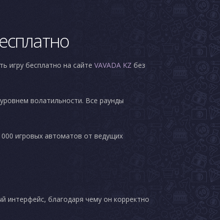
бесплатно
ь игру бесплатно на сайте
VAVADA KZ
без
уровнем волатильности. Все раунды
 000 игровых автоматов от ведущих
й интерфейс, благодаря чему он корректно