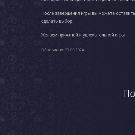
После завершения игры вы можете оставить
сделать выбор.
Желаем приятной и увлекательной игры!
Обновлено:
27.09.2024
По