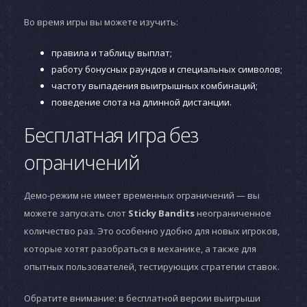
Во время игры вы можете изучить:
правила и таблицу выплат;
работу бонусных раундов и специальных символов;
частоту выпадения выигрышных комбинаций;
поведение слота на длинной дистанции.
Бесплатная игра без
ограничений
Демо-режим не имеет временных ограничений — вы
можете запускать слот
Sticky Bandits
неограниченное
количество раз. Это особенно удобно для новых игроков,
которые хотят разобраться в механике, а также для
опытных пользователей, тестирующих стратегии ставок.
Обратите внимание: в бесплатной версии выигрыши