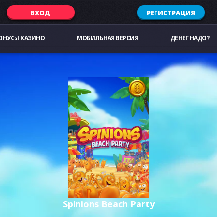
ВХОД
РЕГИСТРАЦИЯ
ОНУСЫ КАЗИНО
МОБИЛЬНАЯ ВЕРСИЯ
ДЕНЕГ НАДО?
Spinions Beach Party