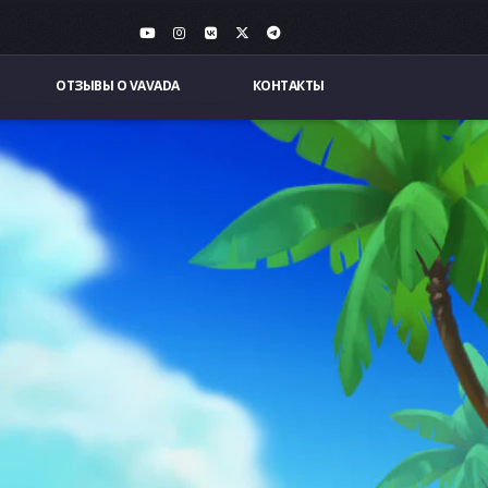
ОТЗЫВЫ О VAVADA
КОНТАКТЫ