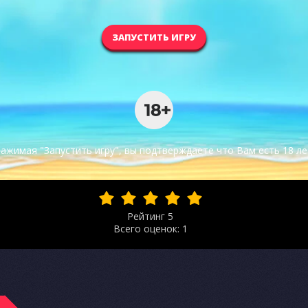
ЗАПУСТИТЬ ИГРУ
ажимая "Запустить игру", вы подтверждаете что Вам есть 18 ле
Рейтинг
5
Всего оценок:
1