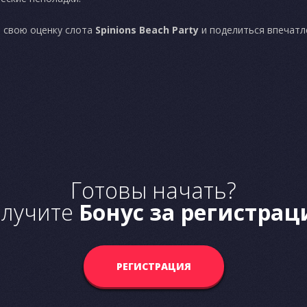
 свою оценку слота
Spinions Beach Party
и поделиться впечатл
Готовы начать?
лучите
Бонус за регистра
РЕГИСТРАЦИЯ