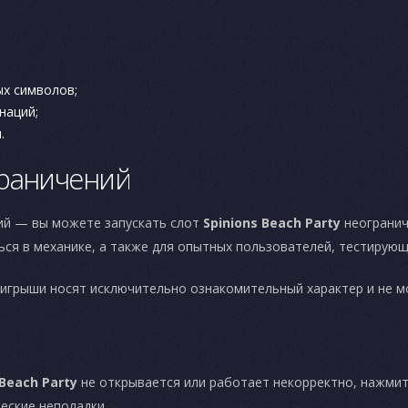
ых символов;
наций;
.
граничений
ий — вы можете запускать слот
Spinions Beach Party
неогранич
ься в механике, а также для опытных пользователей, тестирующ
ыигрыши носят исключительно ознакомительный характер и не м
 Beach Party
не открывается или работает некорректно, нажми
еские неполадки.