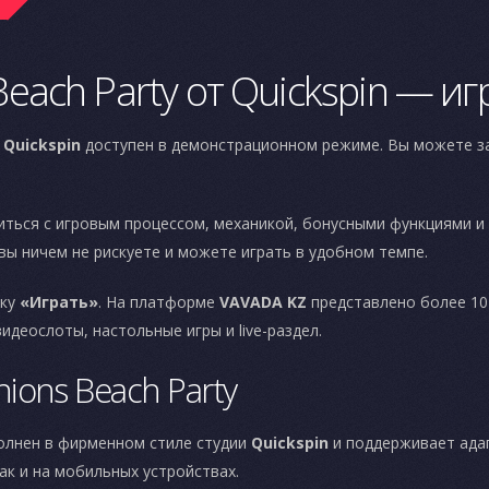
Beach Party от Quickspin — и
а
Quickspin
доступен в демонстрационном режиме. Вы можете за
ться с игровым процессом, механикой, бонусными функциями и 
вы ничем не рискуете и можете играть в удобном темпе.
пку
«Играть»
. На платформе
VAVADA KZ
представлено более 10
идеослоты, настольные игры и live-раздел.
ions Beach Party
лнен в фирменном стиле студии
Quickspin
и поддерживает ада
ак и на мобильных устройствах.