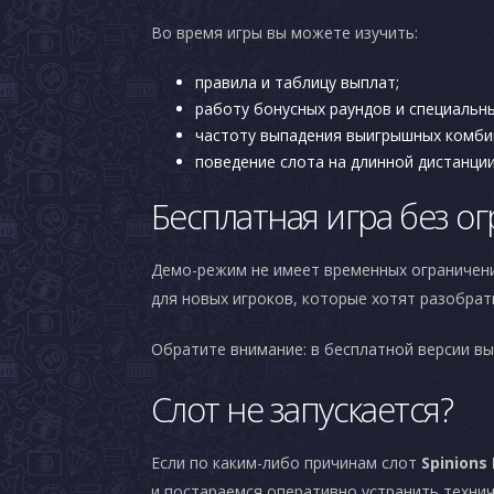
Во время игры вы можете изучить:
правила и таблицу выплат;
работу бонусных раундов и специальн
частоту выпадения выигрышных комби
поведение слота на длинной дистанции
Бесплатная игра без о
Демо-режим не имеет временных ограничен
для новых игроков, которые хотят разобрат
Обратите внимание: в бесплатной версии в
Слот не запускается?
Если по каким-либо причинам слот
Spinions
и постараемся оперативно устранить технич