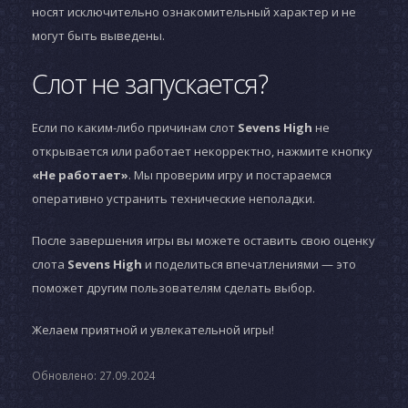
носят исключительно ознакомительный характер и не
могут быть выведены.
Слот не запускается?
Если по каким-либо причинам слот
Sevens High
не
открывается или работает некорректно, нажмите кнопку
«Не работает»
. Мы проверим игру и постараемся
оперативно устранить технические неполадки.
После завершения игры вы можете оставить свою оценку
слота
Sevens High
и поделиться впечатлениями — это
поможет другим пользователям сделать выбор.
Желаем приятной и увлекательной игры!
Обновлено:
27.09.2024