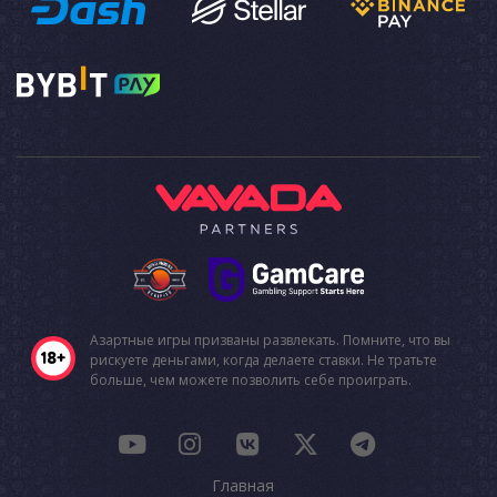
Азартные игры призваны развлекать. Помните, что вы
рискуете деньгами, когда делаете ставки. Не тратьте
больше, чем можете позволить себе проиграть.
Главная