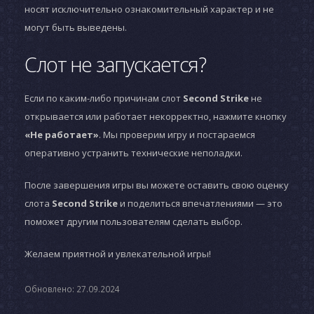
носят исключительно ознакомительный характер и не
могут быть выведены.
Слот не запускается?
Если по каким-либо причинам слот
Second Strike
не
открывается или работает некорректно, нажмите кнопку
«Не работает»
. Мы проверим игру и постараемся
оперативно устранить технические неполадки.
После завершения игры вы можете оставить свою оценку
слота
Second Strike
и поделиться впечатлениями — это
поможет другим пользователям сделать выбор.
Желаем приятной и увлекательной игры!
Обновлено:
27.09.2024