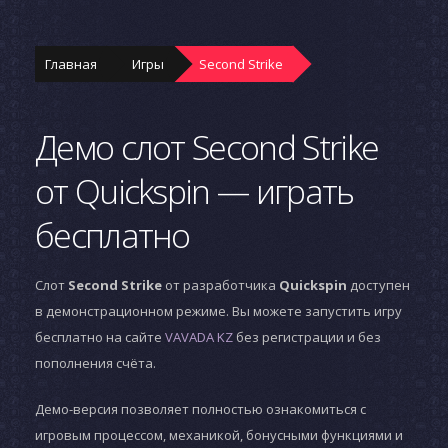
Главная
Игры
Second Strike
Демо слот Second Strike
от Quickspin — играть
бесплатно
Слот
Second Strike
от разработчика
Quickspin
доступен
в демонстрационном режиме. Вы можете запустить игру
бесплатно на сайте
VAVADA KZ
без регистрации и без
пополнения счёта.
Демо-версия позволяет полностью ознакомиться с
игровым процессом, механикой, бонусными функциями и