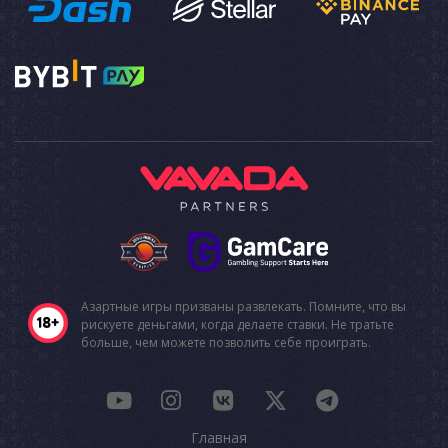
Азартные игры призваны развлекать. Помните, что вы
рискуете деньгами, когда делаете ставки. Не тратьте
больше, чем можете позволить себе проиграть.
Главная