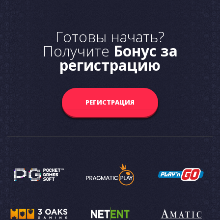
Готовы начать?
Получите
Бонус за
регистрацию
РЕГИСТРАЦИЯ