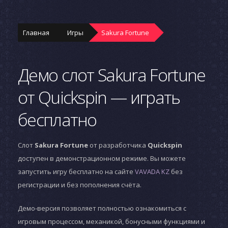
Главная
Игры
Sakura Fortune
Демо слот Sakura Fortune
от Quickspin — играть
бесплатно
Слот
Sakura Fortune
от разработчика
Quickspin
доступен в демонстрационном режиме. Вы можете
запустить игру бесплатно на сайте
VAVADA KZ
без
регистрации и без пополнения счёта.
Демо-версия позволяет полностью ознакомиться с
игровым процессом, механикой, бонусными функциями и