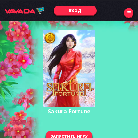
ВХОД
Sakura Fortune
ЗАПУСТИТЬ ИГРУ