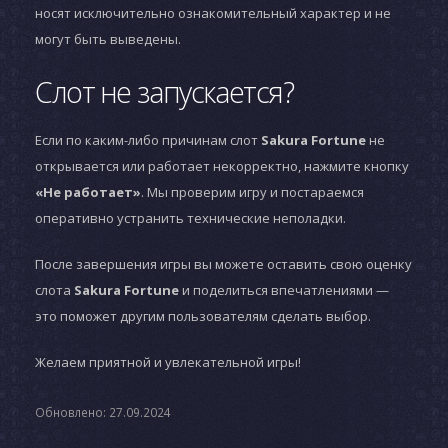
носят исключительно ознакомительный характер и не
могут быть выведены.
Слот не запускается?
Если по каким-либо причинам слот
Sakura Fortune
не
открывается или работает некорректно, нажмите кнопку
«Не работает»
. Мы проверим игру и постараемся
оперативно устранить технические неполадки.
После завершения игры вы можете оставить свою оценку
слота
Sakura Fortune
и поделиться впечатлениями —
это поможет другим пользователям сделать выбор.
Желаем приятной и увлекательной игры!
Обновлено:
27.09.2024