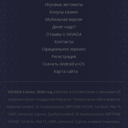
Игровые автоматы
Бонусы казино
Мобильная версия
Денег надо?
Отзывы о VAVADA
Контакты
Официальное зеркало
Регистрация
Скачать Android и iOS
Карта сайта
VAVADA Casino, 2026 год
работает в соответствии с законами об
азартных играх государства Кюрасао. Оператором сайта является
Nadontil Limited, 25 Voukourestiou, NEPTUNE HOUSE, 1st floor, Flat 11,
3045, Limassol, Cyprus; Quirfad Limited, 25 Voukourestiou, NEPTUNE
HOUSE, 1st floor, Flat 11, 3045, Limassol, Cyprus; и имеет лицензию,