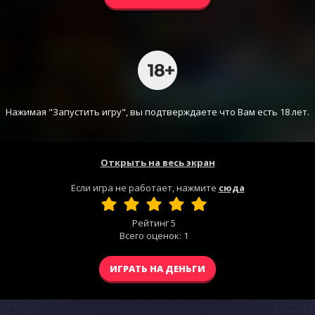
Нажимая "Запустить игру", вы подтверждаете что Вам есть 18 лет.
Открыть на весь экран
Если игра не работает, нажмите
сюда
Рейтинг
5
Всего оценок:
1
ИГРАТЬ НА ДЕНЬГИ