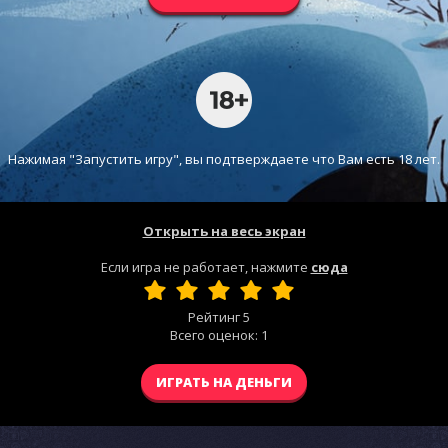
Нажимая "Запустить игру", вы подтверждаете что Вам есть 18 лет.
Открыть на весь экран
Если игра не работает, нажмите
сюда
Рейтинг
5
Всего оценок:
1
ИГРАТЬ НА ДЕНЬГИ