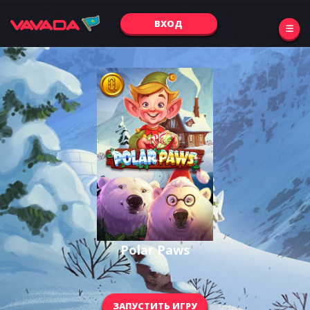
ВХОД
Polar Paws
ЗАПУСТИТЬ ИГРУ