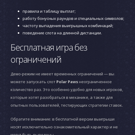
правила и таблицу выплат;
работу бонусных раундов и специальных символов;
частоту выпадения выигрышных комбинаций;
поведение слота на длинной дистанции.
Бесплатная игра без
ограничений
Демо-режим не имеет временных ограничений — вы
можете запускать слот
Polar Paws
неограниченное
количество раз. Это особенно удобно для новых игроков,
которые хотят разобраться в механике, а также для
опытных пользователей, тестирующих стратегии ставок.
Обратите внимание: в бесплатной версии выигрыши
носят исключительно ознакомительный характер и не
могут быть выведены.