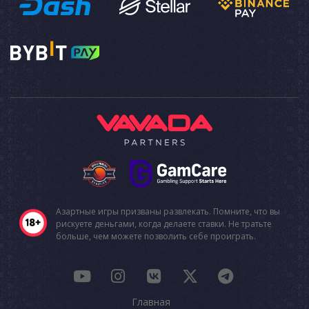
Азартные игры призваны развлекать. Помните, что вы
рискуете деньгами, когда делаете ставки. Не тратьте
больше, чем можете позволить себе проиграть.
Главная