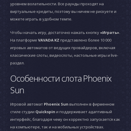
уровнем волатильности. Все раунды проходят на
виртуальные кредиты, поэтому вы ничем не рискуете и
можете играть в удобном темпе.
Чтобы начать игру, достаточно нажать кнопку
«Играть»
.
На платформе
VAVADA KZ
представлено более 10 000
игровых автоматов от ведущих провайдеров, включая
классические слоты, видеослоты, настольные игры и live-
раздел.
Особенности слота Phoenix
Sun
Игровой автомат
Phoenix Sun
выполнен в фирменном
стиле студии
Quickspin
и поддерживает адаптивный
интерфейс, благодаря чему он корректно запускается как
на компьютере, так и на мобильных устройствах.