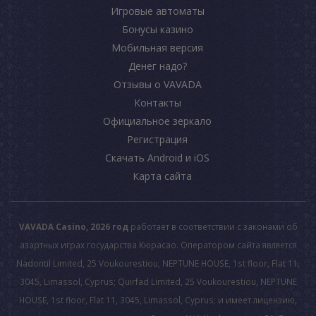
Игровые автоматы
Бонусы казино
Мобильная версия
Денег надо?
Отзывы о VAVADA
Контакты
Официальное зеркало
Регистрация
Скачать Android и iOS
Карта сайта
VAVADA Casino, 2026 год
работает в соответствии с законами об
азартных играх государства Кюрасао. Оператором сайта является
Nadontil Limited, 25 Voukourestiou, NEPTUNE HOUSE, 1st floor, Flat 11,
3045, Limassol, Cyprus; Quirfad Limited, 25 Voukourestiou, NEPTUNE
HOUSE, 1st floor, Flat 11, 3045, Limassol, Cyprus; и имеет лицензию,