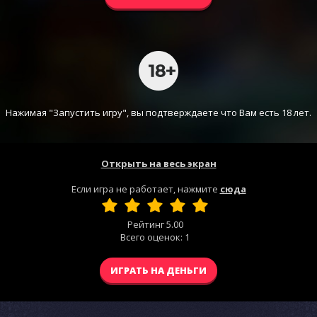
Нажимая "Запустить игру", вы подтверждаете что Вам есть 18 лет.
Открыть на весь экран
Если игра не работает, нажмите
сюда
Рейтинг
5.00
Всего оценок:
1
ИГРАТЬ НА ДЕНЬГИ