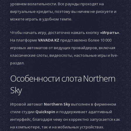
уровнем волатильности. Все раунды проходят на
виртуальные кредиты, поэтому вы ничем не рискуете и
можете играть в удобном темпе.
Чтобы начать игру, достаточно нажать кнопку
«Играть»
.
На платформе
VAVADA KZ
представлено более 10 000
игровых автоматов от ведущих провайдеров, включая
классические слоты, видеослоты, настольные игры и live-
раздел.
Особенности слота Northern
Sky
Игровой автомат
Northern Sky
выполнен в фирменном
стиле студии
Quickspin
и поддерживает адаптивный
интерфейс, благодаря чему он корректно запускается как
на компьютере, так и на мобильных устройствах.