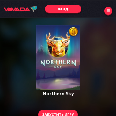
ВХОД
Northern Sky
ЗАПУСТИТЬ ИГРУ