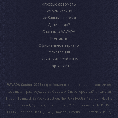
Игровые автоматы
Бонусы казино
Мобильная версия
Денег надо?
Отзывы о VAVADA
Контакты
Официальное зеркало
Регистрация
Скачать Android и iOS
Карта сайта
VAVADA Casino, 2026 год
работает в соответствии с законами об
азартных играх государства Кюрасао. Оператором сайта является
Nadontil Limited, 25 Voukourestiou, NEPTUNE HOUSE, 1st floor, Flat 11,
3045, Limassol, Cyprus; Quirfad Limited, 25 Voukourestiou, NEPTUNE
HOUSE, 1st floor, Flat 11, 3045, Limassol, Cyprus; и имеет лицензию,