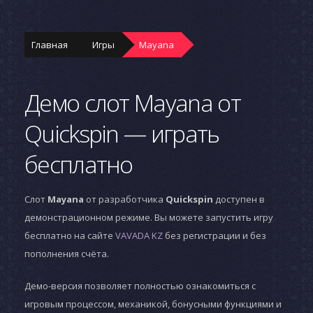
Главная
Игры
Mayana
Демо слот Mayana от
Quickspin — играть
бесплатно
Слот
Mayana
от разработчика
Quickspin
доступен в
демонстрационном режиме. Вы можете запустить игру
бесплатно на сайте
VAVADA KZ
без регистрации и без
пополнения счёта.
Демо-версия позволяет полностью ознакомиться с
игровым процессом, механикой, бонусными функциями и