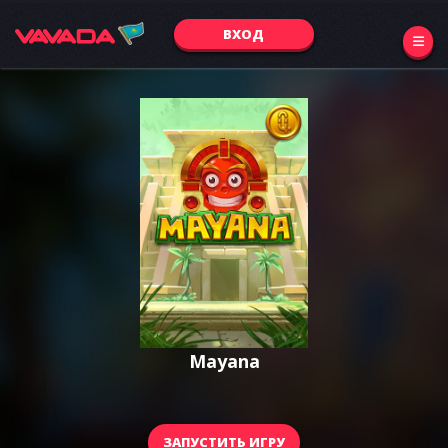
ВХОД
Mayana
ЗАПУСТИТЬ ИГРУ