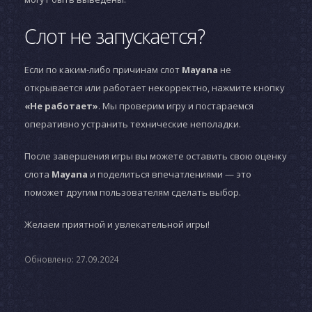
Слот не запускается?
Если по каким-либо причинам слот
Mayana
не
открывается или работает некорректно, нажмите кнопку
«Не работает»
. Мы проверим игру и постараемся
оперативно устранить технические неполадки.
После завершения игры вы можете оставить свою оценку
слота
Mayana
и поделиться впечатлениями — это
поможет другим пользователям сделать выбор.
Желаем приятной и увлекательной игры!
Обновлено:
27.09.2024