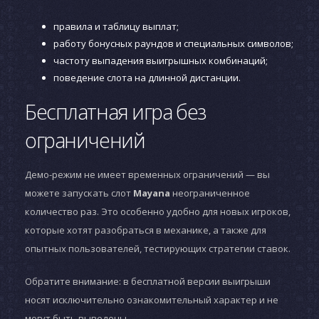
правила и таблицу выплат;
работу бонусных раундов и специальных символов;
частоту выпадения выигрышных комбинаций;
поведение слота на длинной дистанции.
Бесплатная игра без
ограничений
Демо-режим не имеет временных ограничений — вы
можете запускать слот
Mayana
неограниченное
количество раз. Это особенно удобно для новых игроков,
которые хотят разобраться в механике, а также для
опытных пользователей, тестирующих стратегии ставок.
Обратите внимание: в бесплатной версии выигрыши
носят исключительно ознакомительный характер и не
могут быть выведены.