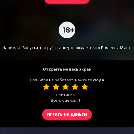
Нажимая "Запустить игру", вы подтверждаете что Вам есть 18 лет.
Открыть на весь экран
Если игра не работает, нажмите
сюда
Рейтинг
5
Всего оценок:
1
ИГРАТЬ НА ДЕНЬГИ