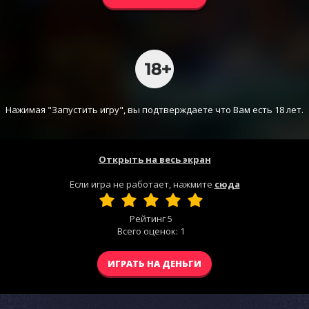
Нажимая "Запустить игру", вы подтверждаете что Вам есть 18 лет.
Открыть на весь экран
Если игра не работает, нажмите
сюда
Рейтинг
5
Всего оценок:
1
ИГРАТЬ НА ДЕНЬГИ