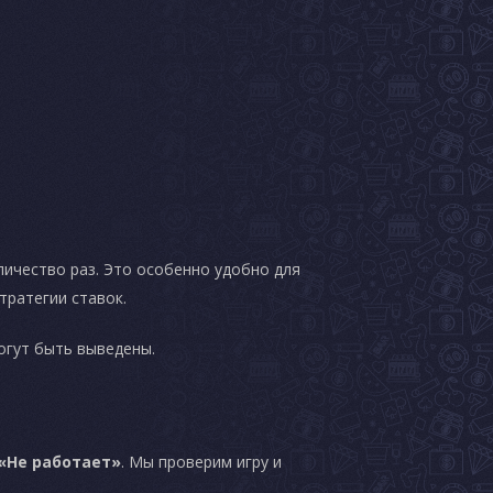
ичество раз. Это особенно удобно для
тратегии ставок.
огут быть выведены.
«Не работает»
. Мы проверим игру и