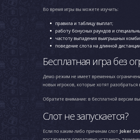
Во время игры вы можете изучить:
правила и таблицу выплат;
работу бонусных раундов и специальн
частоту выпадения выигрышных комби
поведение слота на длинной дистанции
Бесплатная игра без о
Демо-режим не имеет временных ограничен
новых игроков, которые хотят разобраться 
Обратите внимание: в бесплатной версии в
Слот не запускается?
Если по каким-либо причинам слот
Joker Str
постараемся оперативно устранить техничес