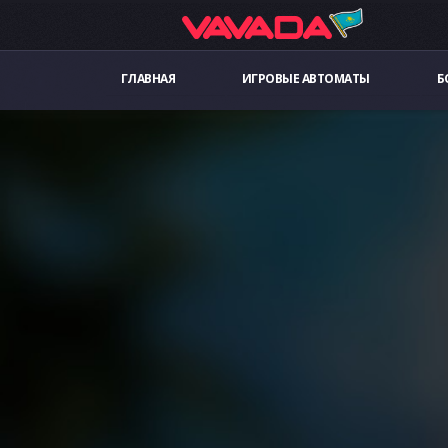
ГЛАВНАЯ
ИГРОВЫЕ АВТОМАТЫ
Б