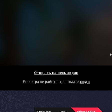
Н
Открыть на весь экран
Если игра не работает, нажмите
сюда
Главная
Игры
Joker Strike