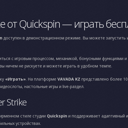
ike от Quickspin — играть бес
in
доступен в демонстрационном режиме. Вы можете запустить и
ться с игровым процессом, механикой, бонусными функциями и 
вы ничем не рискуете и можете играть в удобном темпе.
пку
«Играть»
. На платформе
VAVADA KZ
представлено более 10
идеослоты, настольные игры и live-раздел.
 Strike
ирменном стиле студии
Quickspin
и поддерживает адаптивный и
бильных устройствах.