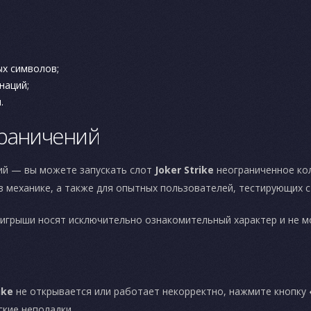
ых символов;
наций;
.
граничений
ий — вы можете запускать слот
Joker Strike
неограниченное кол
в механике, а также для опытных пользователей, тестирующих с
ыигрыши носят исключительно ознакомительный характер и не м
ike
не открывается или работает некорректно, нажмите кнопку
кие неполадки.