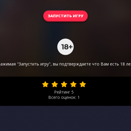
ЗАПУСТИТЬ ИГРУ
ажимая "Запустить игру", вы подтверждаете что Вам есть 18 ле
Рейтинг
5
Всего оценок:
1