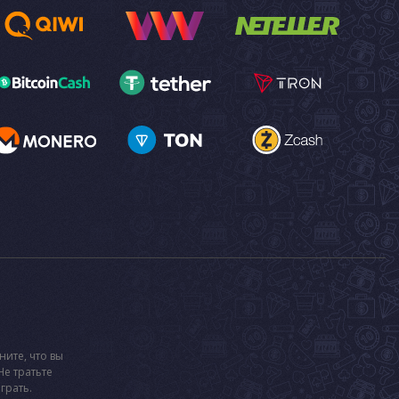
ите, что вы
Не тратьте
грать.