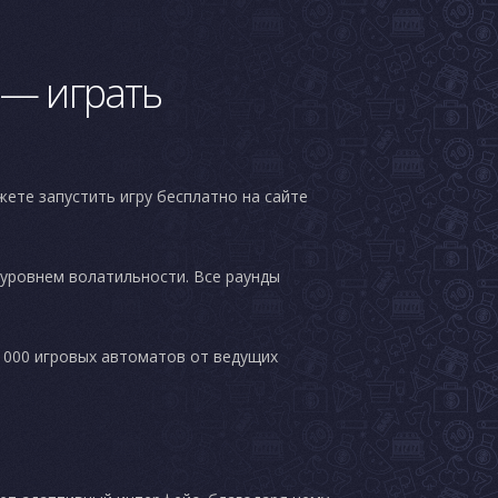
n — играть
ете запустить игру бесплатно на сайте
уровнем волатильности. Все раунды
 000 игровых автоматов от ведущих