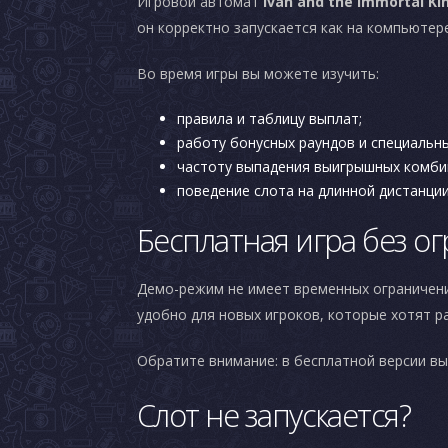
Игровой автомат
Ivan and the Immortal Ki
он корректно запускается как на компьютере
Во время игры вы можете изучить:
правила и таблицу выплат;
работу бонусных раундов и специальн
частоту выпадения выигрышных комби
поведение слота на длинной дистанции
Бесплатная игра без о
Демо-режим не имеет временных ограничен
удобно для новых игроков, которые хотят р
Обратите внимание: в бесплатной версии в
Слот не запускается?