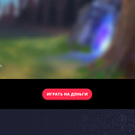
т.
ИГРАТЬ НА ДЕНЬГИ