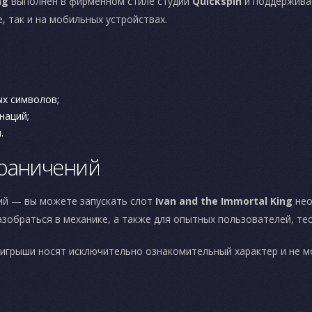
ng
выполнен в фирменном стиле студии
Quickspin
и поддержива
, так и на мобильных устройствах.
ых символов;
наций;
.
граничений
ий — вы можете запускать слот
Ivan and the Immortal King
нео
азобраться в механике, а также для опытных пользователей, те
ыигрыши носят исключительно ознакомительный характер и не м