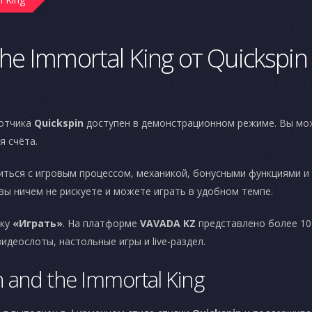
the Immortal King от Quickspi
отчика
Quickspin
доступен в демонстрационном режиме. Вы мож
я счёта.
ться с игровым процессом, механикой, бонусными функциями и 
вы ничем не рискуете и можете играть в удобном темпе.
пку
«Играть»
. На платформе
VAVADA KZ
представлено более 10
идеослоты, настольные игры и live-раздел.
 and the Immortal King