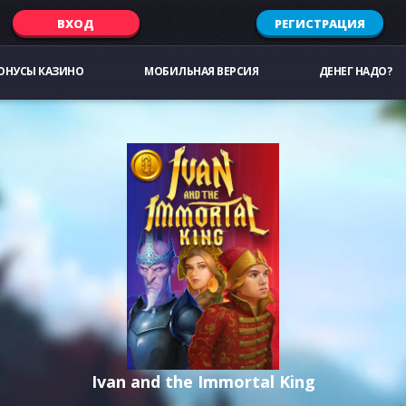
ВХОД
РЕГИСТРАЦИЯ
ОНУСЫ КАЗИНО
МОБИЛЬНАЯ ВЕРСИЯ
ДЕНЕГ НАДО?
Ivan and the Immortal King