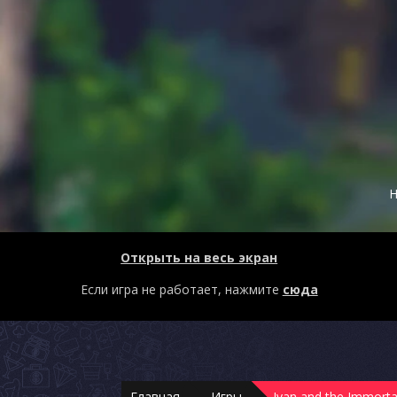
Н
Открыть на весь экран
Если игра не работает, нажмите
сюда
Главная
Игры
Ivan and the Immorta