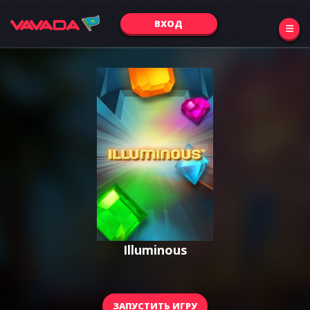
ВХОД
Illuminous
ЗАПУСТИТЬ ИГРУ