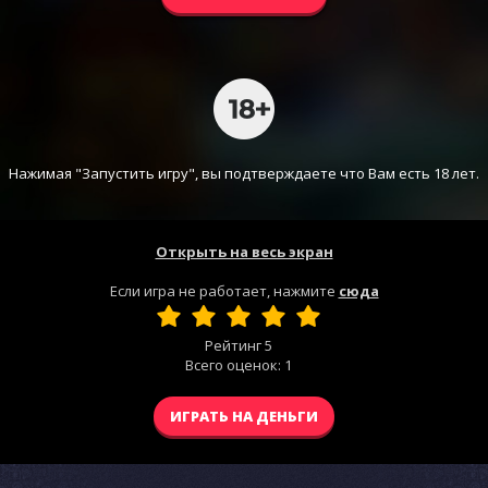
Нажимая "Запустить игру", вы подтверждаете что Вам есть 18 лет.
Открыть на весь экран
Если игра не работает, нажмите
сюда
Рейтинг
5
Всего оценок:
1
ИГРАТЬ НА ДЕНЬГИ