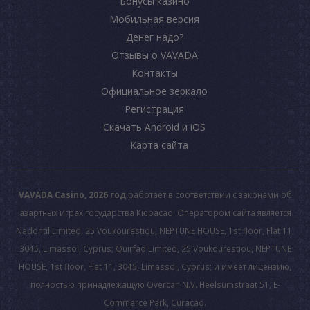
Бонусы казино
Мобильная версия
Денег надо?
Отзывы о VAVADA
Контакты
Официальное зеркало
Регистрация
Скачать Android и iOS
Карта сайта
VAVADA Casino, 2026 год
работает в соответствии с законами об
азартных играх государства Кюрасао. Оператором сайта является
Nadontil Limited, 25 Voukourestiou, NEPTUNE HOUSE, 1st floor, Flat 11,
3045, Limassol, Cyprus; Quirfad Limited, 25 Voukourestiou, NEPTUNE
HOUSE, 1st floor, Flat 11, 3045, Limassol, Cyprus; и имеет лицензию,
полностью принадлежащую Overcan N.V. Heelsumstraat 51, E-
Commerce Park, Curacao.