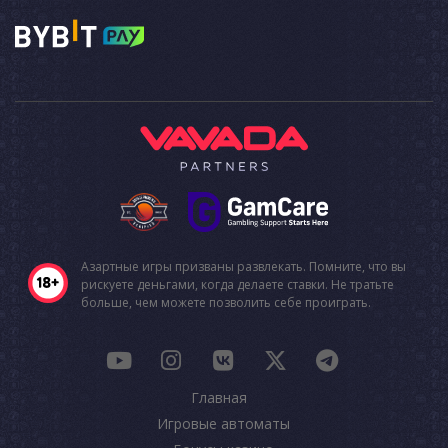
Азартные игры призваны развлекать. Помните, что вы
рискуете деньгами, когда делаете ставки. Не тратьте
больше, чем можете позволить себе проиграть.
Главная
Игровые автоматы