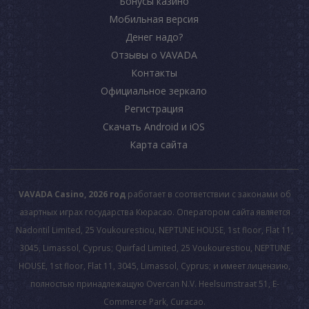
Бонусы казино
Мобильная версия
Денег надо?
Отзывы о VAVADA
Контакты
Официальное зеркало
Регистрация
Скачать Android и iOS
Карта сайта
VAVADA Casino, 2026 год
работает в соответствии с законами об
азартных играх государства Кюрасао. Оператором сайта является
Nadontil Limited, 25 Voukourestiou, NEPTUNE HOUSE, 1st floor, Flat 11,
3045, Limassol, Cyprus; Quirfad Limited, 25 Voukourestiou, NEPTUNE
HOUSE, 1st floor, Flat 11, 3045, Limassol, Cyprus; и имеет лицензию,
полностью принадлежащую Overcan N.V. Heelsumstraat 51, E-
Commerce Park, Curacao.