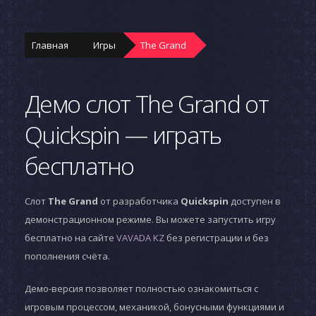
Главная
Игры
The Grand
Демо слот The Grand от
Quickspin — играть
бесплатно
Слот
The Grand
от разработчика
Quickspin
доступен в
демонстрационном режиме. Вы можете запустить игру
бесплатно на сайте
VAVADA KZ
без регистрации и без
пополнения счёта.
Демо-версия позволяет полностью ознакомиться с
игровым процессом, механикой, бонусными функциями и