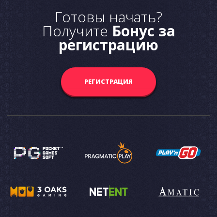
Готовы начать?
Получите
Бонус за
регистрацию
РЕГИСТРАЦИЯ