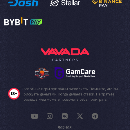
Азартные игры призваны развлекать. Помните, что вы
рискуете деньгами, когда делаете ставки. Не тратьте
больше, чем можете позволить себе проиграть.
Главная