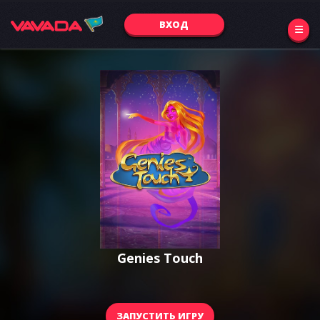
ВХОД
Genies Touch
ЗАПУСТИТЬ ИГРУ