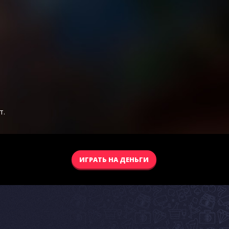
т.
ИГРАТЬ НА ДЕНЬГИ