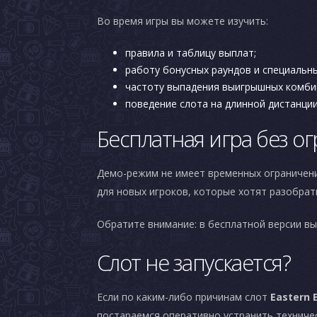
Во время игры вы можете изучить:
правила и таблицу выплат;
работу бонусных раундов и специальн
частоту выпадения выигрышных комби
поведение слота на длинной дистанции
Бесплатная игра без о
Демо-режим не имеет временных ограничен
для новых игроков, которые хотят разобрат
Обратите внимание: в бесплатной версии в
Слот не запускается?
Если по каким-либо причинам слот
Eastern 
постараемся оперативно устранить техничес