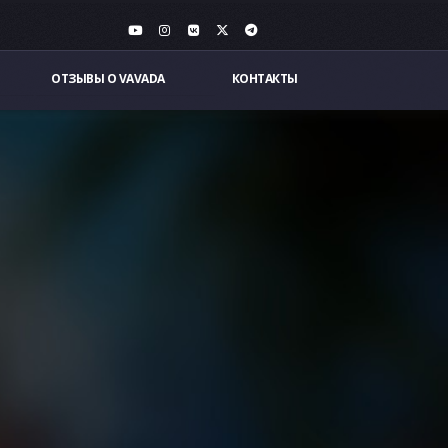
ОТЗЫВЫ О VAVADA
КОНТАКТЫ