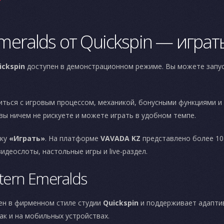
meralds от Quickspin — игра
ickspin
доступен в демонстрационном режиме. Вы можете запус
ться с игровым процессом, механикой, бонусными функциями и 
вы ничем не рискуете и можете играть в удобном темпе.
пку
«Играть»
. На платформе
VAVADA KZ
представлено более 10
идеослоты, настольные игры и live-раздел.
tern Emeralds
н в фирменном стиле студии
Quickspin
и поддерживает адаптив
ак и на мобильных устройствах.