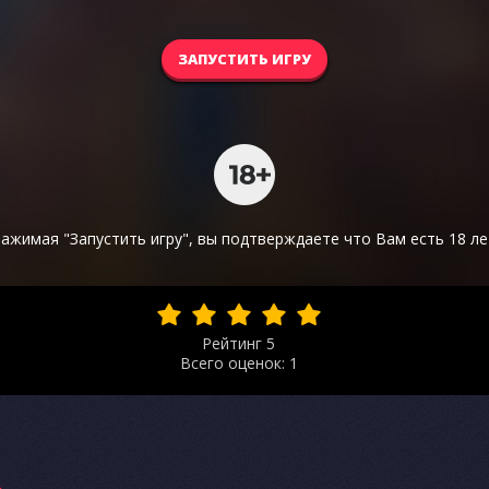
ЗАПУСТИТЬ ИГРУ
ажимая "Запустить игру", вы подтверждаете что Вам есть 18 ле
Рейтинг
5
Всего оценок:
1