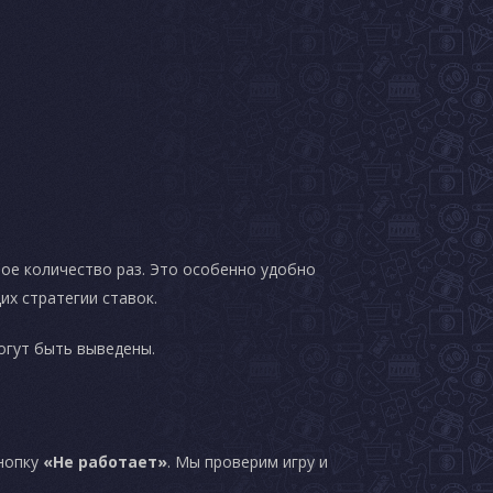
ое количество раз. Это особенно удобно
их стратегии ставок.
огут быть выведены.
кнопку
«Не работает»
. Мы проверим игру и