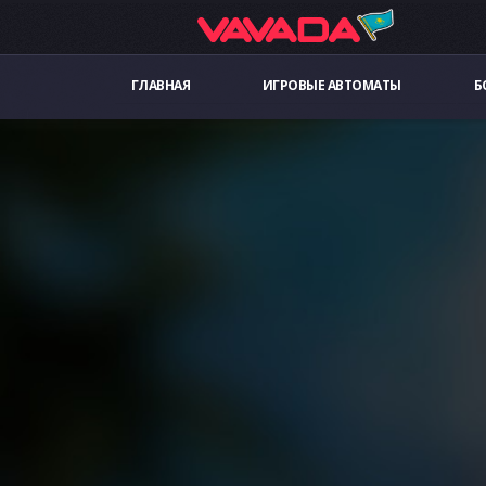
ГЛАВНАЯ
ИГРОВЫЕ АВТОМАТЫ
Б