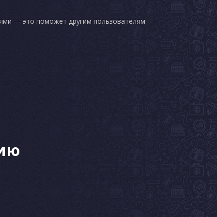
ями — это поможет другим пользователям
цию