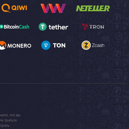
ите, что вы
Не тратьте
грать.