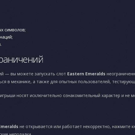
ых символов;
наций;
.
граничений
ий — вы можете запускать слот
Eastern Emeralds
неограниченн
ься в механике, а также для опытных пользователей, тестирующ
ыигрыши носят исключительно ознакомительный характер и не м
Emeralds
не открывается или работает некорректно, нажмите 
кие неполадки.