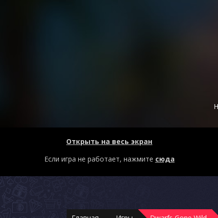
Н
Открыть на весь экран
Если игра не работает, нажмите
сюда
Главная
Игры
Dwarfs Gone Wild