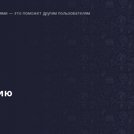
иями — это поможет другим пользователям
цию