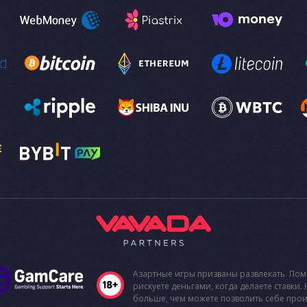
Азартные игры призваны развлекать. Помн
рискуете деньгами, когда делаете ставки. 
больше, чем можете позволить себе прои