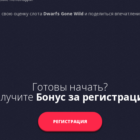
 свою оценку слота
Dwarfs Gone Wild
и поделиться впечатлен
Готовы начать?
лучите
Бонус за регистра
РЕГИСТРАЦИЯ