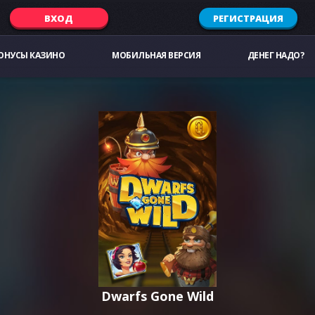
ВХОД
РЕГИСТРАЦИЯ
ОНУСЫ КАЗИНО
МОБИЛЬНАЯ ВЕРСИЯ
ДЕНЕГ НАДО?
Dwarfs Gone Wild