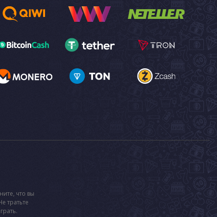
ите, что вы
Не тратьте
грать.