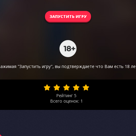
ЗАПУСТИТЬ ИГРУ
ажимая "Запустить игру", вы подтверждаете что Вам есть 18 ле
Рейтинг
5
Всего оценок:
1