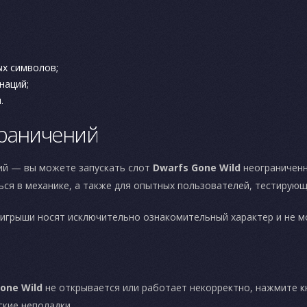
ых символов;
наций;
.
граничений
ий — вы можете запускать слот
Dwarfs Gone Wild
неограниченн
ься в механике, а также для опытных пользователей, тестирующ
ыигрыши носят исключительно ознакомительный характер и не м
one Wild
не открывается или работает некорректно, нажмите 
кие неполадки.