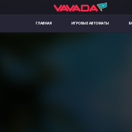
ГЛАВНАЯ
ИГРОВЫЕ АВТОМАТЫ
Б