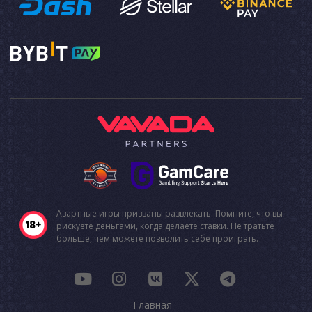
Азартные игры призваны развлекать. Помните, что вы
рискуете деньгами, когда делаете ставки. Не тратьте
больше, чем можете позволить себе проиграть.
Главная