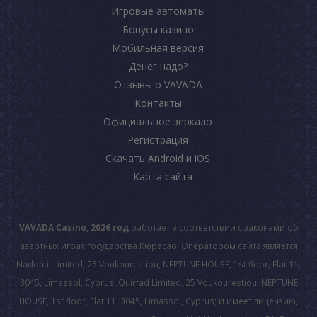
Игровые автоматы
Бонусы казино
Мобильная версия
Денег надо?
Отзывы о VAVADA
Контакты
Официальное зеркало
Регистрация
Скачать Android и iOS
Карта сайта
VAVADA Casino, 2026 год
работает в соответствии с законами об
азартных играх государства Кюрасао. Оператором сайта является
Nadontil Limited, 25 Voukourestiou, NEPTUNE HOUSE, 1st floor, Flat 11,
3045, Limassol, Cyprus; Quirfad Limited, 25 Voukourestiou, NEPTUNE
HOUSE, 1st floor, Flat 11, 3045, Limassol, Cyprus; и имеет лицензию,