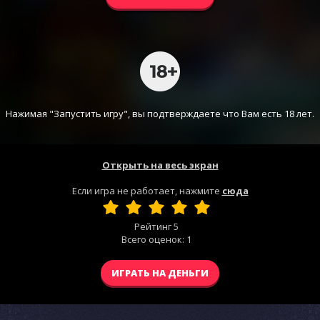
Нажимая "Запустить игру", вы подтверждаете что Вам есть 18 лет.
Открыть на весь экран
Если игра не работает, нажмите
сюда
Рейтинг
5
Всего оценок:
1
ИГРАТЬ НА ДЕНЬГИ