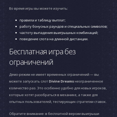
Во время игры вы можете изучить:
правила и таблицу выплат;
работу бонусных раундов и специальных символов;
частоту выпадения выигрышных комбинаций;
поведение слота на длинной дистанции.
Бесплатная игра без
ограничений
Демо-режим не имеет временных ограничений — вы
можете запускать слот
Divine Dreams
неограниченное
количество раз. Это особенно удобно для новых игроков,
которые хотят разобраться в механике, а также для
опытных пользователей, тестирующих стратегии ставок.
Обратите внимание: в бесплатной версии выигрыши