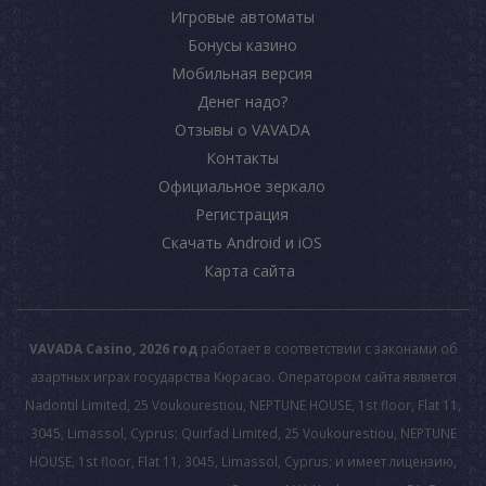
Игровые автоматы
Бонусы казино
Мобильная версия
Денег надо?
Отзывы о VAVADA
Контакты
Официальное зеркало
Регистрация
Скачать Android и iOS
Карта сайта
VAVADA Casino, 2026 год
работает в соответствии с законами об
азартных играх государства Кюрасао. Оператором сайта является
Nadontil Limited, 25 Voukourestiou, NEPTUNE HOUSE, 1st floor, Flat 11,
3045, Limassol, Cyprus; Quirfad Limited, 25 Voukourestiou, NEPTUNE
HOUSE, 1st floor, Flat 11, 3045, Limassol, Cyprus; и имеет лицензию,