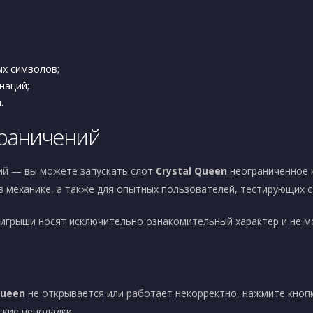
ых символов;
наций;
.
граничений
ий — вы можете запускать слот
Crystal Queen
неограниченное к
в механике, а также для опытных пользователей, тестирующих с
ыигрыши носят исключительно ознакомительный характер и не м
Queen
не открывается или работает некорректно, нажмите кноп
кие неполадки.