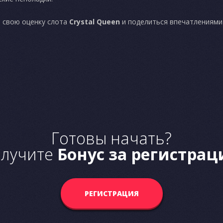
 свою оценку слота
Crystal Queen
и поделиться впечатлениями
Готовы начать?
лучите
Бонус за регистра
РЕГИСТРАЦИЯ