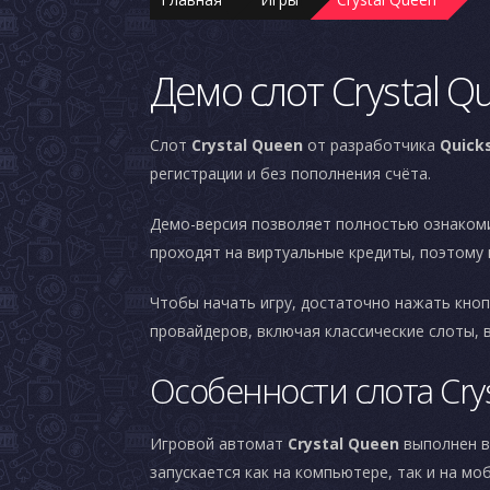
Демо слот Crystal Q
Слот
Crystal Queen
от разработчика
Quick
регистрации и без пополнения счёта.
Демо-версия позволяет полностью ознакоми
проходят на виртуальные кредиты, поэтому 
Чтобы начать игру, достаточно нажать кно
провайдеров, включая классические слоты, в
Особенности слота Cry
Игровой автомат
Crystal Queen
выполнен в
запускается как на компьютере, так и на мо