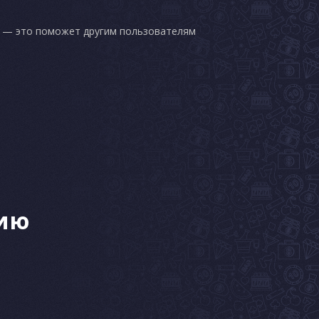
 — это поможет другим пользователям
цию