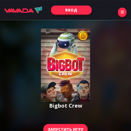
ВХОД
Bigbot Crew
ЗАПУСТИТЬ ИГРУ