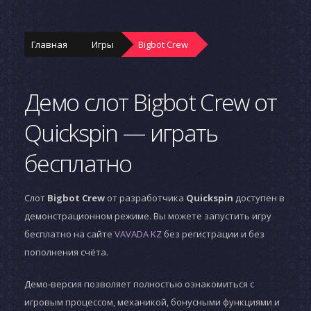
Главная
Игры
Bigbot Crew
Демо слот Bigbot Crew от
Quickspin — играть
бесплатно
Слот
Bigbot Crew
от разработчика
Quickspin
доступен в
демонстрационном режиме. Вы можете запустить игру
бесплатно на сайте
VAVADA KZ
без регистрации и без
пополнения счёта.
Демо-версия позволяет полностью ознакомиться с
игровым процессом, механикой, бонусными функциями и