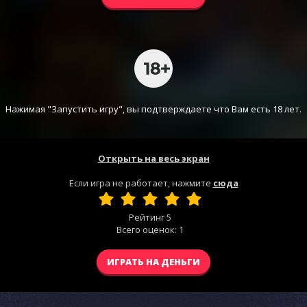
Нажимая "Запустить игру", вы подтверждаете что Вам есть 18 лет.
Открыть на весь экран
Если игра не работает, нажмите
сюда
Рейтинг
5
Всего оценок:
1
ИГРАТЬ НА ДЕНЬГИ