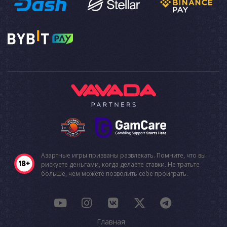
Азартные игры призваны развлекать. Помните, что вы
рискуете деньгами, когда делаете ставки. Не тратьте
больше, чем можете позволить себе проиграть.
Главная