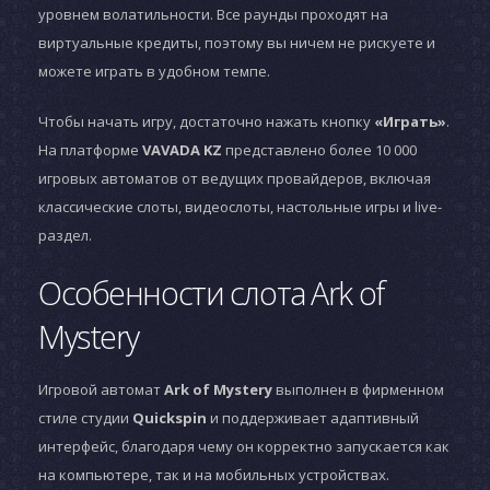
уровнем волатильности. Все раунды проходят на
виртуальные кредиты, поэтому вы ничем не рискуете и
можете играть в удобном темпе.
Чтобы начать игру, достаточно нажать кнопку
«Играть»
.
На платформе
VAVADA KZ
представлено более 10 000
игровых автоматов от ведущих провайдеров, включая
классические слоты, видеослоты, настольные игры и live-
раздел.
Особенности слота Ark of
Mystery
Игровой автомат
Ark of Mystery
выполнен в фирменном
стиле студии
Quickspin
и поддерживает адаптивный
интерфейс, благодаря чему он корректно запускается как
на компьютере, так и на мобильных устройствах.