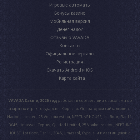
Игровые автоматы
Бонусы казино
Мобильная версия
Денег надо?
Отзывы о VAVADA
Контакты
Официальное зеркало
Регистрация
Скачать Android и iOS
Карта сайта
VAVADA Casino, 2026 год
работает в соответствии с законами об
азартных играх государства Кюрасао. Оператором сайта является
Nadontil Limited, 25 Voukourestiou, NEPTUNE HOUSE, 1st floor, Flat 11,
3045, Limassol, Cyprus; Quirfad Limited, 25 Voukourestiou, NEPTUNE
HOUSE, 1st floor, Flat 11, 3045, Limassol, Cyprus; и имеет лицензию,