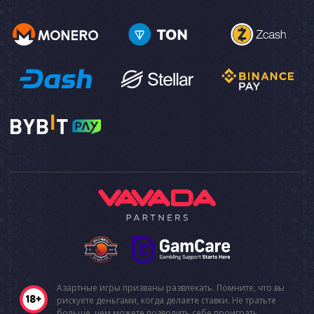
Азартные игры призваны развлекать. Помните, что вы
рискуете деньгами, когда делаете ставки. Не тратьте
больше, чем можете позволить себе проиграть.