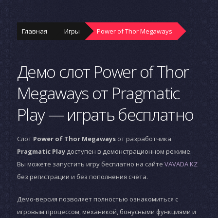
Главная
Игры
Power of Thor Megaways
Демо слот Power of Thor
Megaways от Pragmatic
Play — играть бесплатно
Слот
Power of Thor Megaways
от разработчика
Pragmatic Play
доступен в демонстрационном режиме.
Вы можете запустить игру бесплатно на сайте
VAVADA KZ
без регистрации и без пополнения счёта.
Демо-версия позволяет полностью ознакомиться с
игровым процессом, механикой, бонусными функциями и