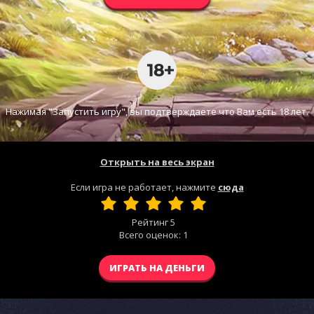
Нажимая "Запустить игру", вы подтверждаете что Вам есть 18 лет.
Открыть на весь экран
Если игра не работает, нажмите
сюда
Рейтинг
5
Всего оценок:
1
ИГРАТЬ НА ДЕНЬГИ