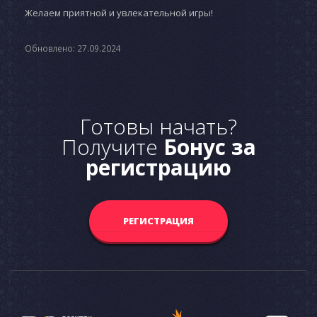
Желаем приятной и увлекательной игры!
Обновлено:
27.09.2024
Готовы начать?
Получите
Бонус за
регистрацию
РЕГИСТРАЦИЯ