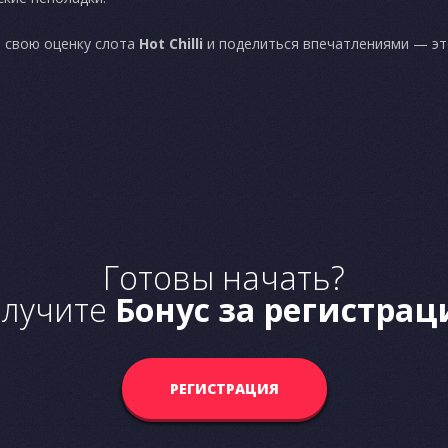
 свою оценку слота
Hot Chilli
и поделиться впечатлениями — эт
Готовы начать?
лучите
Бонус за регистра
РЕГИСТРАЦИЯ