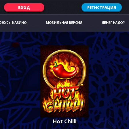
ВХОД
РЕГИСТРАЦИЯ
ОНУСЫ КАЗИНО
МОБИЛЬНАЯ ВЕРСИЯ
ДЕНЕГ НАДО?
Hot Chilli