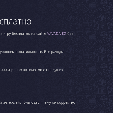
есплатно
ь игру бесплатно на сайте
VAVADA KZ
без
уровнем волатильности. Все раунды
 000 игровых автоматов от ведущих
 интерфейс, благодаря чему он корректно