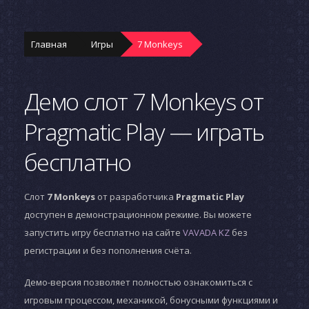
Главная
Игры
7 Monkeys
Демо слот 7 Monkeys от
Pragmatic Play — играть
бесплатно
Слот
7 Monkeys
от разработчика
Pragmatic Play
доступен в демонстрационном режиме. Вы можете
запустить игру бесплатно на сайте
VAVADA KZ
без
регистрации и без пополнения счёта.
Демо-версия позволяет полностью ознакомиться с
игровым процессом, механикой, бонусными функциями и