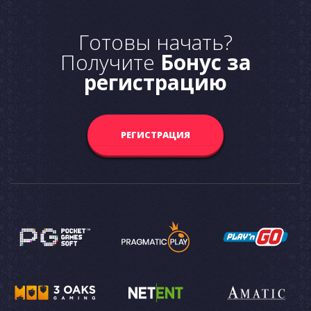
Готовы начать?
Получите
Бонус за
регистрацию
РЕГИСТРАЦИЯ