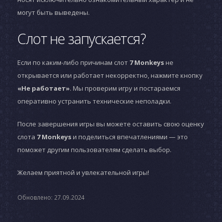
могут быть выведены.
Слот не запускается?
Если по каким-либо причинам слот
7 Monkeys
не
открывается или работает некорректно, нажмите кнопку
«Не работает»
. Мы проверим игру и постараемся
оперативно устранить технические неполадки.
После завершения игры вы можете оставить свою оценку
слота
7 Monkeys
и поделиться впечатлениями — это
поможет другим пользователям сделать выбор.
Желаем приятной и увлекательной игры!
Обновлено:
27.09.2024