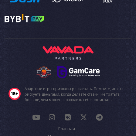
Азартные игры призваны развлекать. Помните, что вы
рискуете деньгами, когда делаете ставки. Не тратьте
больше, чем можете позволить себе проиграть.
Главная