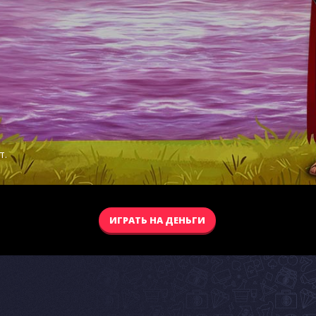
т.
ИГРАТЬ НА ДЕНЬГИ