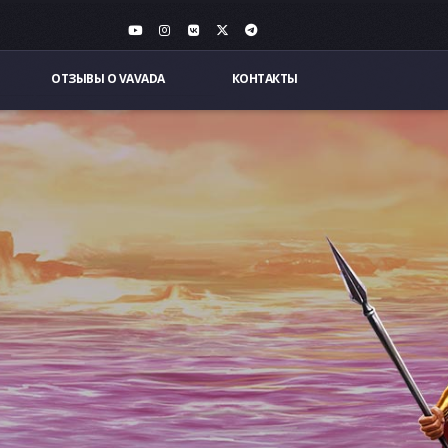
ОТЗЫВЫ О VAVADA
КОНТАКТЫ