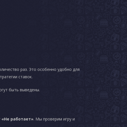
личество раз. Это особенно удобно для
тратегии ставок.
огут быть выведены.
у
«Не работает»
. Мы проверим игру и