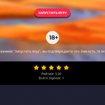
ЗАПУСТИТЬ ИГРУ
ажимая "Запустить игру", вы подтверждаете что Вам есть 18 ле
Рейтинг
5.00
Всего оценок:
1