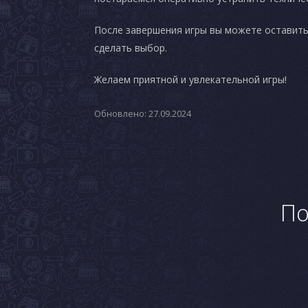
После завершения игры вы можете оставить
сделать выбор.
Желаем приятной и увлекательной игры!
Обновлено:
27.09.2024
По