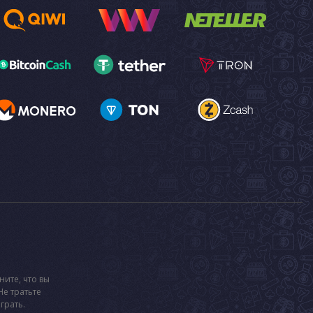
ите, что вы
Не тратьте
грать.