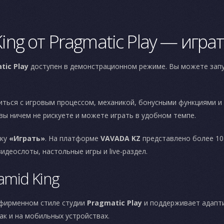
ing от Pragmatic Play — игра
tic Play
доступен в демонстрационном режиме. Вы можете запу
ться с игровым процессом, механикой, бонусными функциями и 
вы ничем не рискуете и можете играть в удобном темпе.
пку
«Играть»
. На платформе
VAVADA KZ
представлено более 10
идеослоты, настольные игры и live-раздел.
amid King
фирменном стиле студии
Pragmatic Play
и поддерживает адапти
ак и на мобильных устройствах.