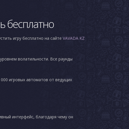
ть бесплатно
стить игру бесплатно на сайте
VAVADA KZ
уровнем волатильности. Все раунды
 000 игровых автоматов от ведущих
вный интерфейс, благодаря чему он