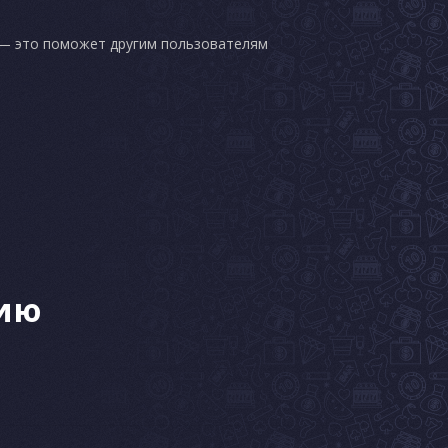
— это поможет другим пользователям
цию