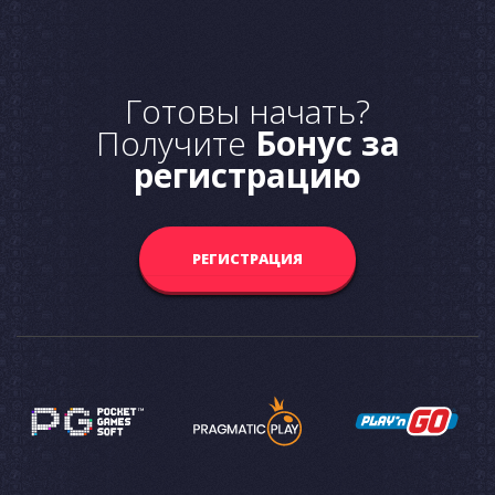
Готовы начать?
Получите
Бонус за
регистрацию
РЕГИСТРАЦИЯ